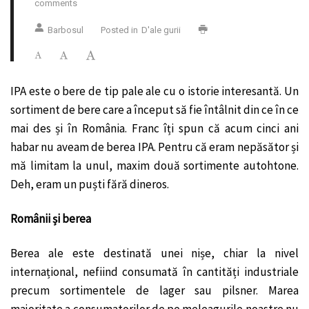
comments
Barbosul
Posted in
D'ale gurii
IPA este o bere de tip pale ale cu o istorie interesantă. Un
sortiment de bere care a început să fie întâlnit din ce în ce
mai des și în România. Franc îți spun că acum cinci ani
habar nu aveam de berea IPA. Pentru că eram nepăsător și
mă limitam la unul, maxim două sortimente autohtone.
Deh, eram un puști fără dineros.
Românii și berea
Berea ale este destinată unei nișe, chiar la nivel
internațional, nefiind consumată în cantități industriale
precum sortimentele de lager sau pilsner. Marea
majoritate a consumatorilor de pe meleagurile noastre nu