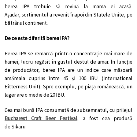
berea IPA trebuie să revină la mama ei acasă.
Așadar, sortimentul a revenit înapoi din Statele Unite, pe
bătrânul continent.
De ce este diferită berea IPA?
Berea IPA se remarcă printr-o concentrație mai mare de
hamei, lucru regăsit în gustul destul de amar. În funcție
de producător, berea IPA are un indice care măsoară
amăreala cuprins între 45 și 100 IBU (International
Bitterness Unit). Spre exemplu, pe piața românească, un
lager are o medie de 20 IBU.
Cea mai bună IPA consumată de subsemnatul, cu prilejul
Bucharest Craft Beer Festival
,
a fost cea produsă
de Sikaru.