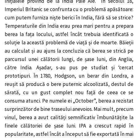
Inițialele provind de la India Pale Ale. În secolul 18,
Imperiul Britanic se confrunta cu o problemă apăsătoare:
cum putem furniza niște berici în India, fără să se strice?
Temperaturile din India erau prea mari pentru a prepara
berea la fața locului, astfel încât trebuia identificată o
soluție la această problemă de viață și de moarte. Băieții
au calculat și au ajuns la concluzia că berea se strică pe
parcursul unei călătorii lungi, de șase luni, din Anglia,
către India. Așadar, s-au pus pe studiat și ‘cercat
prototipuri. În 1780, Hodgson, un berar din Londra, a
reușit să producă o bere puternic alcoolizată, destul de
sărată, cu un gust complet nou față de ceea ce se
consuma atunci. Pe numele ei „October”, berea a rezistat
surprinzător de bine traseului anevoios. Mai mult, precum
vinul, berea a avut calități semnificativ îmbunătățite la
finele călătoriei de șase luni. IPA a crescut rapid în
popularitate, astfel încât a început să fie exportată în mai