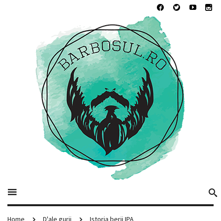
Home
D'ale gurii
Istoria berii IPA