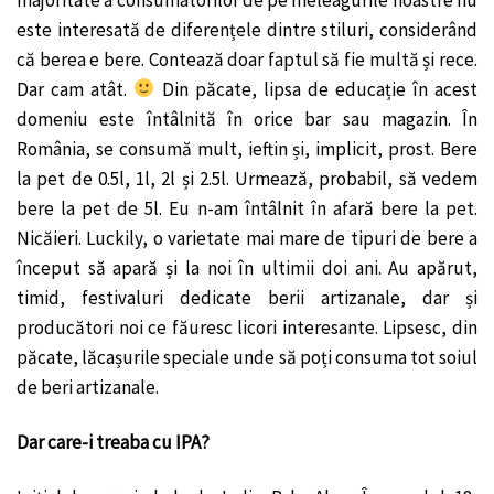
este interesată de diferențele dintre stiluri, considerând
că berea e bere. Contează doar faptul să fie multă și rece.
Dar cam atât.
Din păcate, lipsa de educație în acest
domeniu este întâlnită în orice bar sau magazin. În
România, se consumă mult, ieftin și, implicit, prost. Bere
la pet de 0.5l, 1l, 2l și 2.5l. Urmează, probabil, să vedem
bere la pet de 5l. Eu n-am întâlnit în afară bere la pet.
Nicăieri. Luckily, o varietate mai mare de tipuri de bere a
început să apară și la noi în ultimii doi ani. Au apărut,
timid, festivaluri dedicate berii artizanale, dar și
producători noi ce făuresc licori interesante. Lipsesc, din
păcate, lăcașurile speciale unde să poți consuma tot soiul
de beri artizanale.
Dar care-i treaba cu IPA?