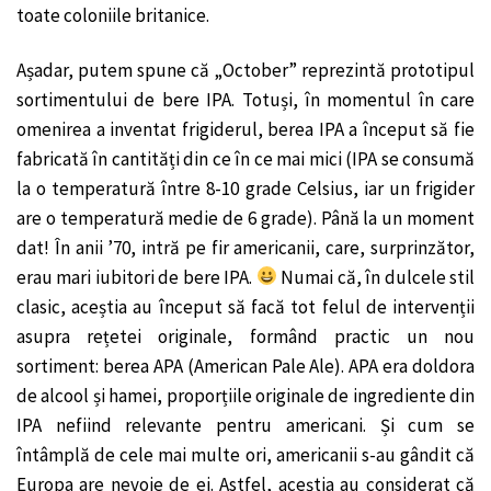
toate coloniile britanice.
Așadar, putem spune că „October” reprezintă prototipul
sortimentului de bere IPA. Totuși, în momentul în care
omenirea a inventat frigiderul, berea IPA a început să fie
fabricată în cantități din ce în ce mai mici (IPA se consumă
la o temperatură între 8-10 grade Celsius, iar un frigider
are o temperatură medie de 6 grade). Până la un moment
dat! În anii ’70, intră pe fir americanii, care, surprinzător,
erau mari iubitori de bere IPA.
Numai că, în dulcele stil
clasic, aceștia au început să facă tot felul de intervenții
asupra rețetei originale, formând practic un nou
sortiment: berea APA (American Pale Ale). APA era doldora
de alcool și hamei, proporțiile originale de ingrediente din
IPA nefiind relevante pentru americani. Și cum se
întâmplă de cele mai multe ori, americanii s-au gândit că
Europa are nevoie de ei. Astfel, aceștia au considerat că