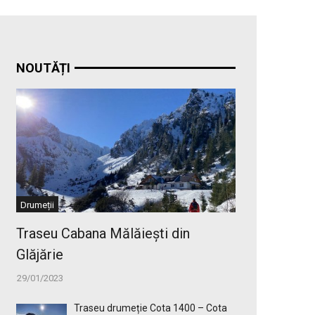
NOUTĂȚI
Drumeții
Traseu Cabana Mălăiești din
Glăjărie
29/01/2023
Traseu drumeție Cota 1400 – Cota