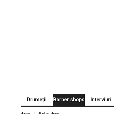
Drumeții
Barber shops
Interviuri
Home
Barber shops