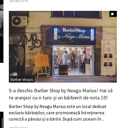
30/06/2016
e
Barber shops
S-a deschis Barber Shop by Neagu Marius! Hai să
te aranjezi cu-n tuns și un bărbierit de nota 10!
Barber Shop by Neagu Marius este un local dedicat
exclusiv bărbaților, care promovează întreținerea
corectă a părului și a bărbii. După cum ziceam în ...