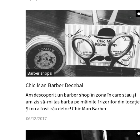
Barber shops
Chic Man Barber Decebal
Am descoperit un barber shop în zona în care stau și
am zis să-mi las barba pe mâinile frizerilor din locație
Și nu a fost rău deloc! Chic Man Barber...
06/12/2017