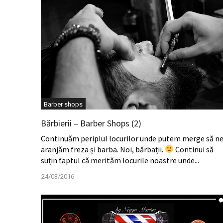
Barber shops
Bărbierii – Barber Shops (2)
Continuăm periplul locurilor unde putem merge să n
aranjăm freza și barba. Noi, bărbații.
Continui să
suțin faptul că merităm locurile noastre unde...
24/03/2016