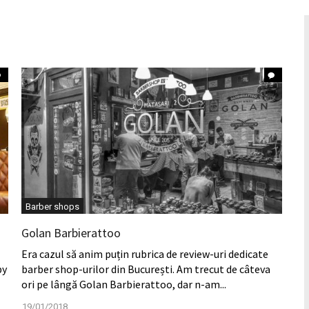
Barber shops
Golan Barbierattoo
Era cazul să anim puțin rubrica de review-uri dedicate
by
barber shop-urilor din București. Am trecut de câteva
ori pe lângă Golan Barbierattoo, dar n-am...
19/01/2018