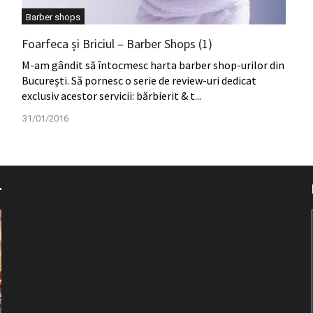
Barber shops
Foarfeca și Briciul – Barber Shops (1)
M-am gândit să întocmesc harta barber shop-urilor din
București. Să pornesc o serie de review-uri dedicat
exclusiv acestor servicii: bărbierit & t...
31/01/2016