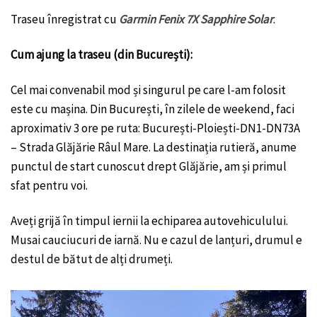
Traseu înregistrat cu
Garmin Fenix 7X Sapphire Solar
.
Cum ajung la traseu (din București):
Cel mai convenabil mod și singurul pe care l-am folosit
este cu mașina. Din București, în zilele de weekend, faci
aproximativ 3 ore pe ruta: București-Ploiești-DN1-DN73A
– Strada Glăjărie Râul Mare. La destinația rutieră, anume
punctul de start cunoscut drept Glăjărie, am și primul
sfat pentru voi.
Aveți grijă în timpul iernii la echiparea autovehiculului.
Musai cauciucuri de iarnă. Nu e cazul de lanțuri, drumul e
destul de bătut de alți drumeți.