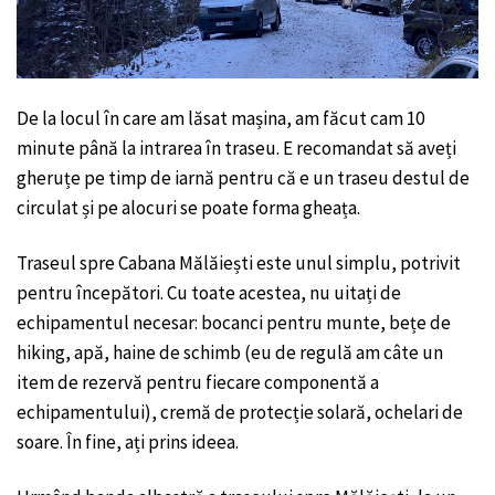
De la locul în care am lăsat mașina, am făcut cam 10
minute până la intrarea în traseu. E recomandat să aveți
gheruțe pe timp de iarnă pentru că e un traseu destul de
circulat și pe alocuri se poate forma gheața.
Traseul spre Cabana Mălăiești este unul simplu, potrivit
pentru începători. Cu toate acestea, nu uitați de
echipamentul necesar: bocanci pentru munte, bețe de
hiking, apă, haine de schimb (eu de regulă am câte un
item de rezervă pentru fiecare componentă a
echipamentului), cremă de protecție solară, ochelari de
soare. În fine, ați prins ideea.