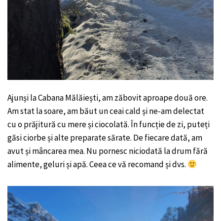
Ajunși la Cabana Mălăiești, am zăbovit aproape două ore.
Am stat la soare, am băut un ceai cald și ne-am delectat
cu o prăjitură cu mere și ciocolată. În funcție de zi, puteți
găsi ciorbe și alte preparate sărate. De fiecare dată, am
avut și mâncarea mea. Nu pornesc niciodată la drum fără
alimente, geluri și apă. Ceea ce vă recomand și dvs.