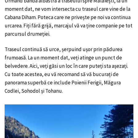
Urmând banda albastră a traseului spre Mălăiești, la un
moment dat, ne vom intersecta cu traseul care vine de la
Cabana Diham. Poteca care ne privește pe noi va continua
urcarea. Fiți fără grijă, marcajul vă va ține companie pe tot
parcursul drumeției.
Traseul continuă să urce, șerpuind ușor prin pădurea
frumoasă. La un moment dat, veți atinge un punct de
belvedere. Aici, veți găsi un loc în care puteți sta așezați.
Cu toate acestea, eu vă recomand să vă bucurați de
panorama superbă ce include Poienii Ferigii, Măgura
Codlei, Sohodol și Tohanu.