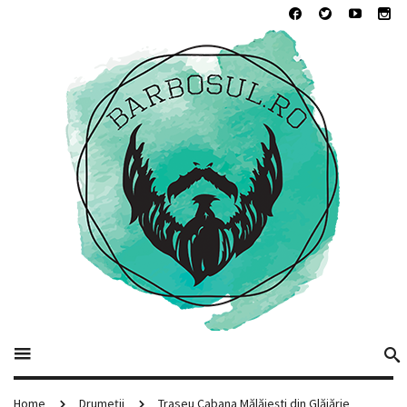
Home
Drumeții
Traseu Cabana Mălăiești din Glăjărie