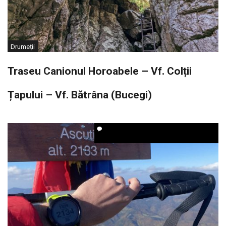
Drumeții
Traseu Canionul Horoabele – Vf. Colții
Țapului – Vf. Bătrâna (Bucegi)