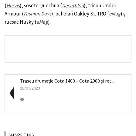
(
Hervis
), șosete Quechua (
Decathlon
), tricou Under
Armour (
Fashion Days
), ochelari Oakley SUTRO (
eMag
) și
rucsac Husky (
eMag
).
Traseu drumeție Cota 1400 – Cota 2000 și ret...
20/01/2023
SHARE THIS