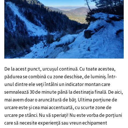
De la acest punct, urcușul continuă. Cu toate acestea,
pădurea se combină cu zone deschise, de luminiș. Într-
unul dintre ele veți întâlni un indicator montan care
semnalează 30 de minute până la destinația finală. De aici,
mai avem doar o aruncătură de băț. Ultima porțiune de
urcare este și cea mai accentuată, cu scurte zone de
urcare pe stânci. Nu vă speriați! Nu este vorba de porțiuni
care să necesite experiență sau vreun echipament