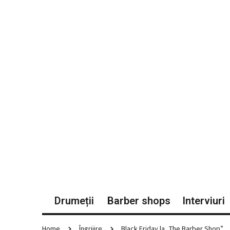
Drumeții
Barber shops
Interviuri
Home
Îngrijire
Black Friday la „The Barber Shop”