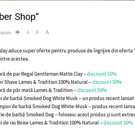
rber Shop”
ngrijire
iday aduce super oferte pentru produse de îngrijire din oferta 
intre acestea.
ră de par Regal Gentleman Matte Clay –
discount 50%
er Shave Lames & Tradition 100% Natural –
discount 50%
ră de păr mată Lames & Tradition –
discount 50%
i de barbă Smoked Dog White Musk – un produs recent lansat p
pon de barbă Smoked Dog White-Musk – produs recent lansat
ie de barbă Smoked Dog – folosesc acest produs și sunt extre
i de ras Boise Lames & Tradition 100% Natural –
discount 50%