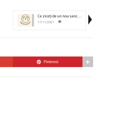
Ce ziceți de un nou sanctuar al urșilor în România...
17/11/2021
Pinterest