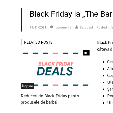
Black Friday la „The Ba
11/11/2021
comments
Barbosul
Posted in
Î
RELATED POSTS
Black Fr
câteva d
Cea
Aft
Cea
Ule
Îngrijire
Șam
Reduceri de Black Friday pentru
Per
produsele de barbă
Ule