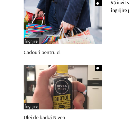
Vă invit 
îngrijire
Îngrijire
Cadouri pentru el
Îngrijire
Ulei de barbă Nivea