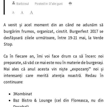
Barbosul
Posted in
D'ale gurii
A venit și acel moment din an când ne adunăm să
burgărim frumos, organizat, cinstit. Burgerfest 2017 se
desfășoară zilele următoare, între 19-21 mai, la Verde
Stop.
Ca în fiecare an, îmi voi face drum ca să încerc noi
preparate, să văd ce mai este nou în materie de burgerași.
Mai ales că anul acesta vin niște „expozanți” noi și
interesanți care merită atenția noastră. Redau în
continuare:
3Kombinat
Baz Bistro & Lounge (cel din Floreasca, nu din
Decebal)