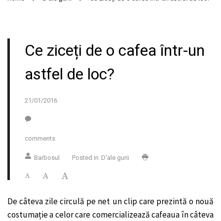
Ce ziceți de o cafea într-un
astfel de loc?
21/01/2016
comments
Barbosul
Posted in
D'ale gurii
De câteva zile circulă pe net un clip care prezintă o nouă
costumație a celor care comercializează cafeaua în câteva