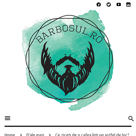
Home
D'ale gurii
Ce ziceți de o cafea într-un astfel de loc?