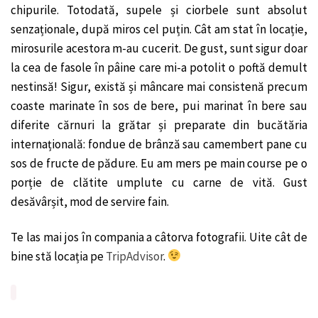
chipurile. Totodată, supele și ciorbele sunt absolut
senzaționale, după miros cel puțin. Cât am stat în locație,
mirosurile acestora m-au cucerit. De gust, sunt sigur doar
la cea de fasole în pâine care mi-a potolit o poftă demult
nestinsă! Sigur, există și mâncare mai consistenă precum
coaste marinate în sos de bere, pui marinat în bere sau
diferite cărnuri la grătar și preparate din bucătăria
internațională: fondue de brânză sau camembert pane cu
sos de fructe de pădure. Eu am mers pe main course pe o
porție de clătite umplute cu carne de vită. Gust
desăvârșit, mod de servire fain.
Te las mai jos în compania a câtorva fotografii. Uite cât de
bine stă locația pe
TripAdvisor
.