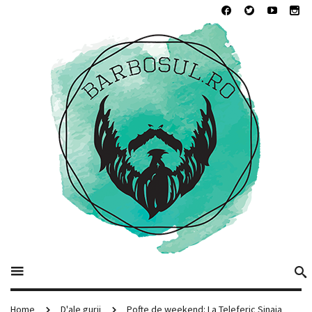
Home
D'ale gurii
Pofte de weekend: La Teleferic Sinaia