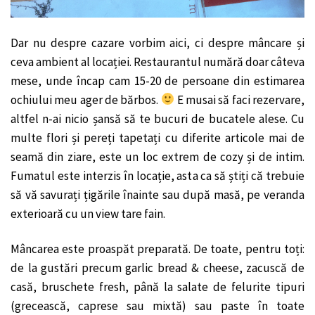
Dar nu despre cazare vorbim aici, ci despre mâncare și
ceva ambient al locației. Restaurantul numără doar câteva
mese, unde încap cam 15-20 de persoane din estimarea
ochiului meu ager de bărbos.
E musai să faci rezervare,
altfel n-ai nicio șansă să te bucuri de bucatele alese. Cu
multe flori și pereți tapetați cu diferite articole mai de
seamă din ziare, este un loc extrem de cozy și de intim.
Fumatul este interzis în locație, asta ca să știți că trebuie
să vă savurați țigările înainte sau după masă, pe veranda
exterioară cu un view tare fain.
Mâncarea este proaspăt preparată. De toate, pentru toți:
de la gustări precum garlic bread & cheese, zacuscă de
casă, bruschete fresh, până la salate de felurite tipuri
(grecească, caprese sau mixtă) sau paste în toate