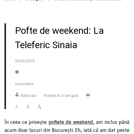
Pofte de weekend: La
Teleferic Sinaia
26/02/2016
comments
Barbosul
Posted in
D'ale gurii
În ceea ce privește
poftele de weekend
, am inclus până
acum doar locuri din București. Eh, iată că am dat peste