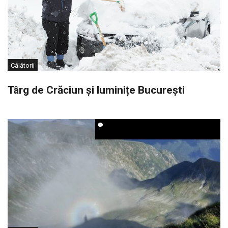
Călătorii
Târg de Crăciun și luminițe București