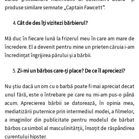
produse similare semnate „Captain Fawcett”.
Cât de des îți vizitezi bărbierul?
Mă duc în fiecare lună la frizerul meu în care am mare de
încredere. El a devenit pentru mine un prieten căruia i-am
încredințat îngrijirea părului și a bărbii.
Zi-mi un bărbos care-ți place? De ce îl apreciezi?
Nu știu dacă un om cu o barbă poate fi mai apreciat decat
unul fără, este o întrebare pe care nu mi-am pus-o până
acum. Aprecierea bărbii se datorează, în opinia mea,
mediatizării puternice prin intermediul modei, a filmelor,
a imaginilor din publicitate pentru modelul de bărbat
bărbos ca simbol al masculinitătții, însoțit de răspândirea
curentului hipster.