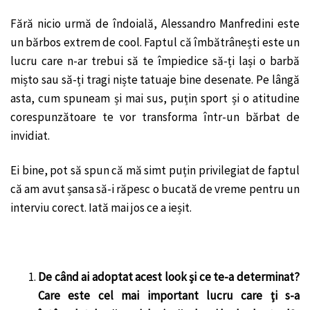
Fără nicio urmă de îndoială, Alessandro Manfredini este
un bărbos extrem de cool. Faptul că îmbătrânești este un
lucru care n-ar trebui să te împiedice să-ți lași o barbă
mișto sau să-ți tragi niște tatuaje bine desenate. Pe lângă
asta, cum spuneam și mai sus, puțin sport și o atitudine
corespunzătoare te vor transforma într-un bărbat de
invidiat.
Ei bine, pot să spun că mă simt puțin privilegiat de faptul
că am avut șansa să-i răpesc o bucată de vreme pentru un
interviu corect. Iată mai jos ce a ieșit.
De când ai adoptat acest look și ce te-a determinat?
Care este cel mai important lucru care ți s-a