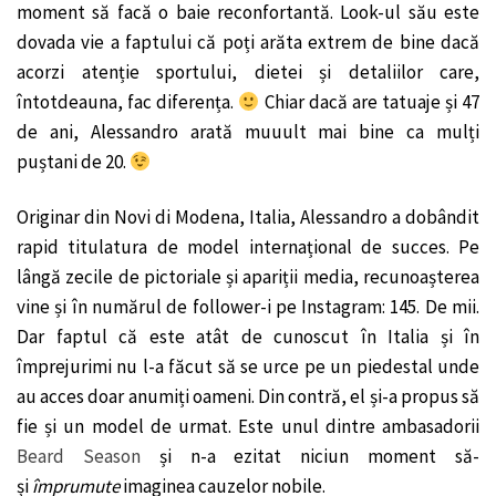
moment să facă o baie reconfortantă. Look-ul său este
dovada vie a faptului că poți arăta extrem de bine dacă
acorzi atenție sportului, dietei și detaliilor care,
întotdeauna, fac diferența.
Chiar dacă are tatuaje și 47
de ani, Alessandro arată muuult mai bine ca mulți
puștani de 20.
Originar din Novi di Modena, Italia, Alessandro a dobândit
rapid titulatura de model internațional de succes. Pe
lângă zecile de pictoriale și apariții media, recunoașterea
vine și în numărul de follower-i pe Instagram: 145. De mii.
Dar faptul că este atât de cunoscut în Italia și în
împrejurimi nu l-a făcut să se urce pe un piedestal unde
au acces doar anumiți oameni. Din contră, el și-a propus să
fie și un model de urmat. Este unul dintre ambasadorii
Beard Season
și n-a ezitat niciun moment să-
și
împrumute
imaginea cauzelor nobile.