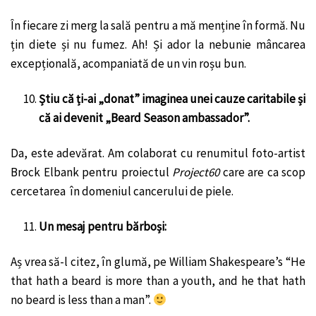
În fiecare zi merg la sală pentru a mă menține în formă. Nu
țin diete și nu fumez. Ah! Și ador la nebunie mâncarea
excepțională, acompaniată de un vin roșu bun.
Știu că ți-ai „donat” imaginea unei cauze caritabile și
că ai devenit „Beard Season ambassador”.
Da, este adevărat. Am colaborat cu renumitul foto-artist
Brock Elbank pentru proiectul
Project60
care are ca scop
cercetarea în domeniul cancerului de piele.
Un mesaj pentru bărboși:
Aș vrea să-l citez, în glumă, pe William Shakespeare’s “He
that hath a beard is more than a youth, and he that hath
no beard is less than a man”.