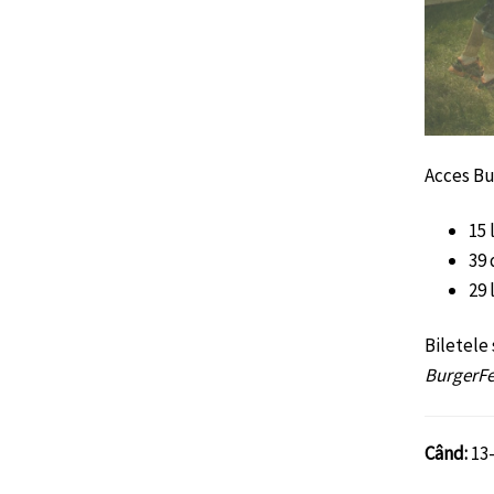
Acces Bu
15 
39 
29 
Biletele 
BurgerFes
Când:
13-