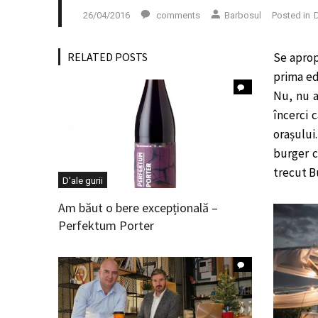
26/04/2016
comments
Barbosul
Posted in
D
RELATED POSTS
Se aprop
prima ed
Nu, nu a
încerci 
orașului
burger c
trecut B
D'ale gurii
Am băut o bere excepțională –
Perfektum Porter