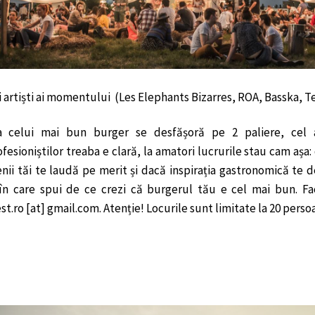
i artiști ai momentului (L
es Elephants Bizarres, ROA, Basska,
Te
a celui mai bun burger se desfășoră pe 2 paliere, cel al 
ofesioniștilor treaba e clară, la amatori lucrurile stau cam așa
enii tăi te laudă pe merit și dacă inspirația gastronomică te d
în care spui de ce crezi că burgerul tău e cel mai bun. Fac
t.ro [at] gmail.com. Atenție! Locurile sunt limitate la 20 perso