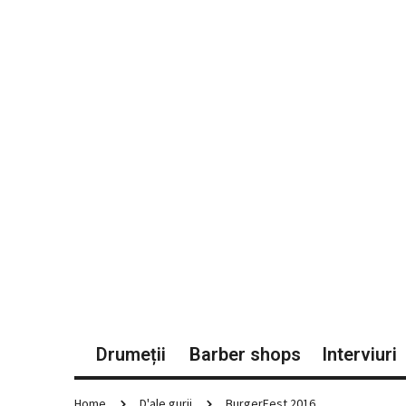
Drumeții
Barber shops
Interviuri
Home
D'ale gurii
BurgerFest 2016