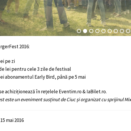
rgerFest 2016:
lei pe zi
de lei pentru cele 3 zile de festival
lei abonamentul Early Bird, până pe 5 mai
se achiziționează în rețelele Eventim.ro & IaBilet.ro.
t este un eveniment susținut de Ciuc și organizat cu sprijinul Mi
15 mai 2016