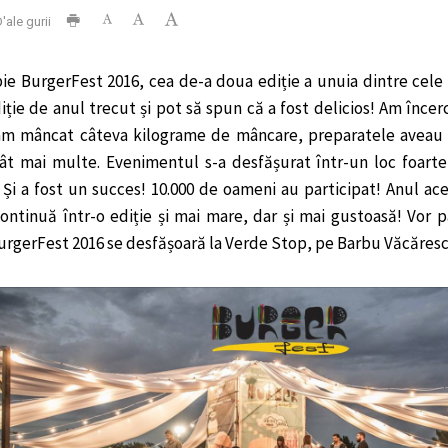
'ale gurii
ie BurgerFest 2016, cea de-a doua ediție a unuia dintre cele 
iție de anul trecut și pot să spun că a fost delicios! Am încer
m mâncat câteva kilograme de mâncare, preparatele aveau pr
cât mai multe. Evenimentul s-a desfășurat într-un loc foarte
. Și a fost un succes! 10.000 de oameni au participat! Anul a
ontinuă într-o ediție și mai mare, dar și mai gustoasă! Vor p
urgerFest 2016 se desfășoară la Verde Stop, pe Barbu Văcărescu