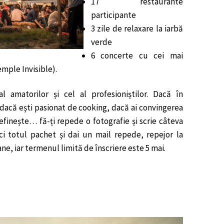
17 restaurante
participante
3 zile de relaxare la iarbă
verde
6 concerte cu cei mai
mple Invisible).
amatorilor și cel al profesioniștilor. Dacă în
: dacă ești pasionat de cooking, dacă ai convingerea
efinește… fă-ți repede o fotografie și scrie câteva
i totul pachet și dai un mail repede, repejor la
ane, iar termenul limită de înscriere este 5 mai.