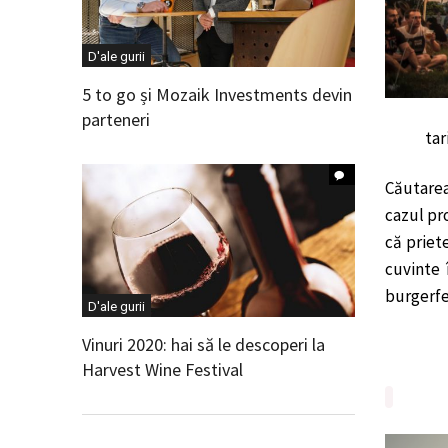
D'ale gurii
5 to go și Mozaik Investments devin
parteneri
tar
Căutare
cazul pr
că priet
cuvinte 
burgerfes
D'ale gurii
Vinuri 2020: hai să le descoperi la
Harvest Wine Festival