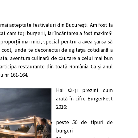
mai așteptate festivaluri din București. Am fost la
cat cam toți burgerii, iar încântarea a fost maximă!
oporții mai mici, special pentru a avea șansa să
 cool, unde te deconectai de agitația cotidiană a
cesta, aventura culinară de căutare a celui mai bun
articipa restaurante din toată România. Ca și anul
 nr. 161-164.
Hai să-ți prezint cum
arată în cifre BurgerFest
2016:
peste 50 de tipuri de
burgeri