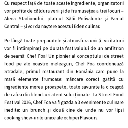
Cu respect față de toate aceste ingrediente, organizatorii
vor profita de căldura verii şi de frumusețea a trei locuri –
Aleea Stadionului, platoul Sălii Polivalente şi Parcul
Central – și vor da naștere acestui Eden culinar.
Pe lângă toate preparatele și atmosfera unică, vizitatorii
vor fi întâmpinați pe durata festivalului de un amfitrion
de seamă: Chef Foa! Un pionier al conceptului de street
food pe ale noastre meleaguri, Chef Foa coordonează
Stradale, primul restaurant din România care pune la
masă elemente frumoase: mâncare corect gătită cu
ingrediente mereu proaspete, toate savurate la o ceașcă
de cafea din blend-uri atent selecționate. La Street Food
Festival 2016, Chef Foa va fi gazda a 3 evenimente culinare
inedite: un brunch și două cine de unde nu vor lipsi
cooking show-urile unice ale echipei Flavours.