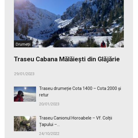
Drumeții
Traseu Cabana Mălăiești din Glăjărie
29/01/2023
Traseu drumeție Cota 1400 – Cota 2000 și
retur
20/01/2023
Traseu Canionul Horoabele – Vf. Colții
Țapului –...
24/10/2022