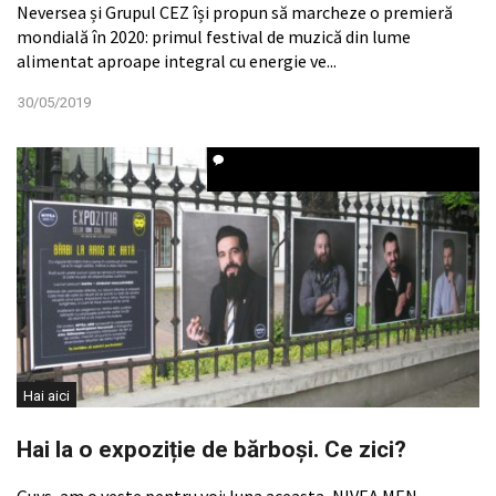
Neversea și Grupul CEZ își propun să marcheze o premieră
mondială în 2020: primul festival de muzică din lume
alimentat aproape integral cu energie ve...
30/05/2019
Hai aici
Hai la o expoziție de bărboși. Ce zici?
Guys, am o veste pentru voi: luna aceasta, NIVEA MEN