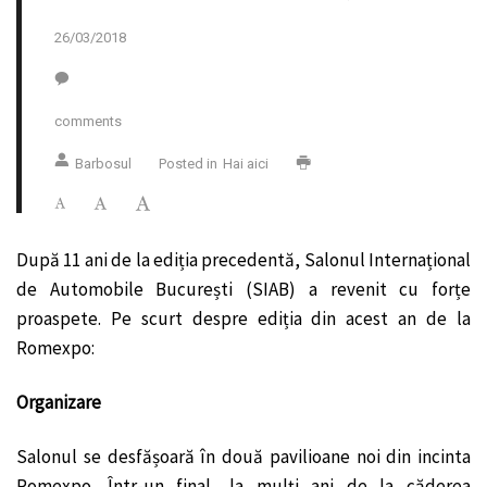
26/03/2018
comments
Barbosul
Posted in
Hai aici
După 11 ani de la ediția precedentă, Salonul Internațional
de Automobile București (SIAB) a revenit cu forțe
proaspete. Pe scurt despre ediția din acest an de la
Romexpo:
Organizare
Salonul se desfășoară în două pavilioane noi din incinta
Romexpo. Într-un final, la mulți ani de la căderea