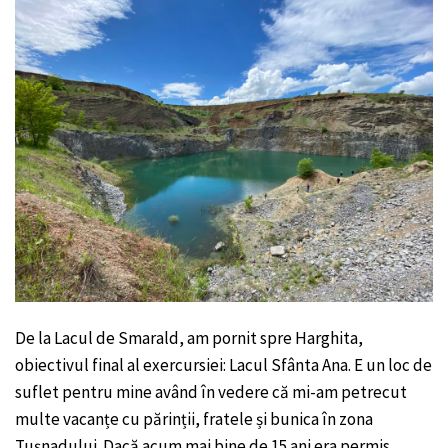
De la Lacul de Smarald, am pornit spre Harghita,
obiectivul final al exercursiei: Lacul Sfânta Ana. E un loc de
suflet pentru mine având în vedere că mi-am petrecut
multe vacanțe cu părinții, fratele și bunica în zona
Tușnadului. Dacă acum mai bine de 15 ani era permis