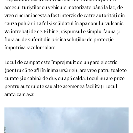
accesul turiștilor cu vehicule motorizate până la lac, de
vreo cinci ani acesta a fost interzis de către autorități din
cauza poluării. La fel și scăldatul în apa conului vulcanic.
Vă întrebați de ce. Ei bine, răspunsul e simplu: fauna și
flora au de suferit din pricina soluțiilor de protecție
împotriva razelor solare.
Locul de campat este împrejmuit de un gard electric
(pentru că te afli în inima ursăriei), are vreo patru toalete
curate și o cabină de duș cu apă caldă. Locul nu are prize
pentru autorulote sau alte asemenea facilități. Locul
arată cam așa: