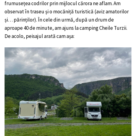
frumusețea codrilor prin mijlocul cărora ne aflam. Am
observat în traseu și o mocăniță turistică (aviz amatorilor
și… părinților). În cele din urmă, după un drum de
aproape 40 de minute, am ajuns la camping Cheile Turzii.
De acolo, peisajul arată cam așa: