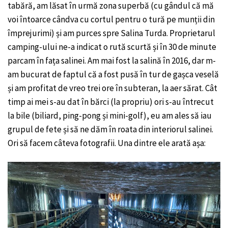
tabără, am lăsat în urmă zona superbă (cu gândul că mă
voi întoarce cândva cu cortul pentru o tură pe munții din
împrejurimi) și am purces spre Salina Turda. Proprietarul
camping-ului ne-a indicat o rută scurtă și în 30 de minute
parcam în fața salinei. Am mai fost la salină în 2016, dar m-
am bucurat de faptul că a fost pusă în tur de gașca veselă
și am profitat de vreo trei ore în subteran, la aer sărat. Cât
timp ai mei s-au dat în bărci (la propriu) ori s-au întrecut
la bile (biliard, ping-pong și mini-golf), eu am ales să iau
grupul de fete și să ne dăm în roata din interiorul salinei.
Ori să facem câteva fotografii. Una dintre ele arată așa: