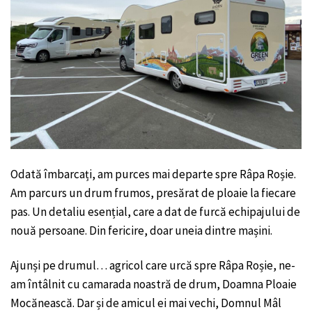
Odată îmbarcați, am purces mai departe spre Râpa Roșie.
Am parcurs un drum frumos, presărat de ploaie la fiecare
pas. Un detaliu esențial, care a dat de furcă echipajului de
nouă persoane. Din fericire, doar uneia dintre mașini.
Ajunși pe drumul… agricol care urcă spre Râpa Roșie, ne-
am întâlnit cu camarada noastră de drum, Doamna Ploaie
Mocănească. Dar și de amicul ei mai vechi, Domnul Mâl