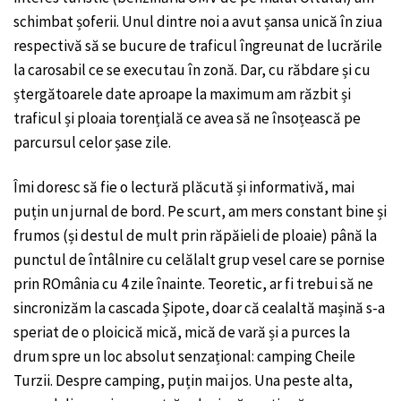
schimbat șoferii. Unul dintre noi a avut șansa unică în ziua
respectivă să se bucure de traficul îngreunat de lucrările
la carosabil ce se executau în zonă. Dar, cu răbdare și cu
ștergătoarele date aproape la maximum am răzbit și
traficul și ploaia torențială ce avea să ne însoțească pe
parcursul celor șase zile.
Îmi doresc să fie o lectură plăcută și informativă, mai
puțin un jurnal de bord. Pe scurt, am mers constant bine și
frumos (și destul de mult prin răpăieli de ploaie) până la
punctul de întâlnire cu celălalt grup vesel care se pornise
prin ROmânia cu 4 zile înainte. Teoretic, ar fi trebui să ne
sincronizăm la cascada Șipote, doar că cealaltă mașină s-a
speriat de o ploicică mică, mică de vară și a purces la
drum spre un loc absolut senzațional: camping Cheile
Turzii. Despre camping, puțin mai jos. Una peste alta,