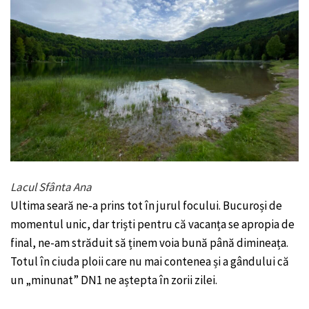
Lacul Sfânta Ana
Ultima seară ne-a prins tot în jurul focului. Bucuroși de
momentul unic, dar triști pentru că vacanța se apropia de
final, ne-am străduit să ținem voia bună până dimineața.
Totul în ciuda ploii care nu mai contenea și a gândului că
un „minunat” DN1 ne aștepta în zorii zilei.