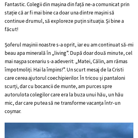
Fantastic. Colegii din mașina din față ne-a comunicat prin
stație că ar fi mai bine ca doar una dintre mașini să
continue drumul, să exploreze puțin situația. Și bine a
făcut!
Șoferul mașinii noastre s-a oprit, iar eu am continuat să-mi
beau apa minerală în „living”. După doar două minute, cel
mai nașpa scenariu s-a adeverit: „Matei, Călin, am rămas
împotmoliți. Hai la împins!”. Un scurt mesaj de la Cristi
care cerea ajutorul coechipierilor. În tricou și pantaloni
scurți, dar cu bocancii de munte, am purces spre
autorulota colegilor care era la buza unui hău, un hău
mic, dar care putea să ne transforme vacanța într-un
coșmar.