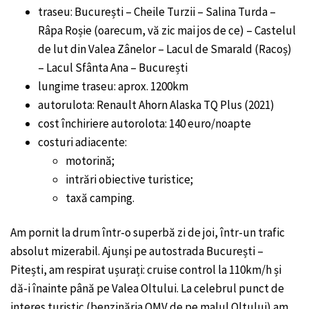
traseu: București – Cheile Turzii – Salina Turda –
Râpa Roșie (oarecum, vă zic mai jos de ce) – Castelul
de lut din Valea Zânelor – Lacul de Smarald (Racoș)
– Lacul Sfânta Ana – București
lungime traseu: aprox. 1200km
autorulota: Renault Ahorn Alaska TQ Plus (2021)
cost închiriere autorolota: 140 euro/noapte
costuri adiacente:
motorină;
intrări obiective turistice;
taxă camping.
Am pornit la drum într-o superbă zi de joi, într-un trafic
absolut mizerabil. Ajunși pe autostrada București –
Pitești, am respirat ușurați: cruise control la 110km/h și
dă-i înainte până pe Valea Oltului. La celebrul punct de
interes turistic (benzinăria OMV de pe malul Oltului) am