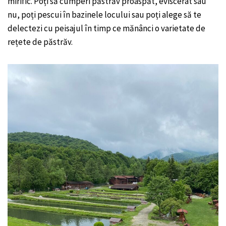
mirific. Poți să cumperi păstrăv proaspăt, eviscerat sau
nu, poți pescui în bazinele locului sau poți alege să te
delectezi cu peisajul în timp ce mănânci o varietate de
rețete de păstrăv.