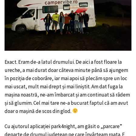
Exact. Eram de-a latul drumului. De aici a fost floare la
ureche, a mai durat doar câteva minute până să ajungem
în poziția de coborâre, iar mai apoi să plecăm spre un loc
mai uscat, mult mai drept și mai liniștit. Am dat fuga la
mașina noastră, ne-am îmbarcat și am continuat să râdem
și să glumim. Cel mai tare ne-a bucurat faptul că am avut
doar o mașină de scos din glod.
Cu ajutorul aplicației park4night, am găsit o „parcare”
departe de drumul județean pe care învârteam roata. E