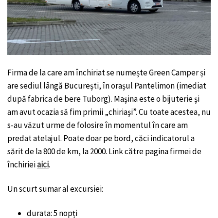
Firma de la care am închiriat se numește Green Camper și
are sediul lângă București, în orașul Pantelimon (imediat
după fabrica de bere Tuborg). Mașina este o bijuterie și
am avut ocazia să fim primii „chiriași”. Cu toate acestea, nu
s-au văzut urme de folosire în momentul în care am
predat atelajul. Poate doar pe bord, căci indicatorul a
sărit de la 800 de km, la 2000. Link către pagina firmei de
închiriei
aici
.
Un scurt sumar al excursiei:
durata: 5 nopți