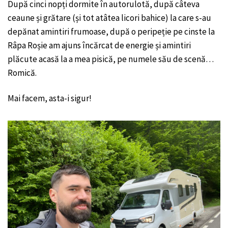
După cinci nopți dormite în autorulotă, după câteva
ceaune și grătare (și tot atâtea licori bahice) la care s-au
depănat amintiri frumoase, după o peripeție pe cinste la
Râpa Roșie am ajuns încărcat de energie și amintiri
plăcute acasă la a mea pisică, pe numele său de scenă…
Romică.
Mai facem, asta-i sigur!