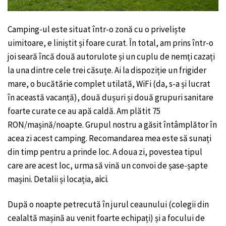
Camping-ul este situat într-o zonă cu o priveliște
uimitoare, e liniștit și foare curat. În total, am prins într-o
joi seară încă două autorulote și un cuplu de nemți cazați
la una dintre cele trei căsuțe. Ai la dispoziție un frigider
mare, o bucătărie complet utilată, WiFi (da, s-a și lucrat
în această vacanță), două dușuri și două grupuri sanitare
foarte curate ce au apă caldă. Am plătit 75
RON/mașină/noapte. Grupul nostru a găsit întâmplător în
acea zi acest camping. Recomandarea mea este să sunați
din timp pentru a prinde loc. A doua zi, povestea tipul
care are acest loc, urma să vină un convoi de șase-șapte
mașini. Detalii și locația,
aici
.
După o noapte petrecută în jurul ceaunului (colegii din
cealaltă mașină au venit foarte echipați) și a focului de