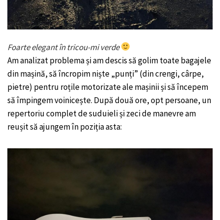
Foarte elegant în tricou-mi verde
Am analizat problema și am descis să golim toate bagajele
din mașină, să încropim niște „punți” (din crengi, cârpe,
pietre) pentru roțile motorizate ale mașinii și să începem
să împingem voinicește. După două ore, opt persoane, un
repertoriu complet de suduieli și zeci de manevre am
reușit să ajungem în poziția asta: