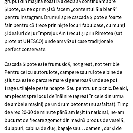
grupul din mașina noastră a decis să continuăm spre
Șipote, să ne oprim și să facem „contentul ăla blană”
pentru Instagram. Drumul spre cascada Șipote e foarte
fain pentru că trece prin niște locuri fabuloase, cu munți
și dealuri de jur împrejur. Am trecut și prin Rimetea (sat
protejat UNESCO) unde am văzut case tradiționale
perfect conservate.
Cascada Șipote este frumușică, not great, not terrible.
Pentru cei cu autorulote, campere sau rulote e bine de
știut că este o parcare mare și generoasă unde se pot
trage utilajele peste noapte. Sau pentru un picnic. De aici,
am plecat spre locul de înâlnire (agreat în cele din urmă
de ambele mașini) pe un drum betonat (nu asfaltat). Timp
de vreo 20-30 de minute până am ieșit în național, ne-am
bucurat de fiecare zgomot din mașină produs de veselă,
dulapuri, cabină de duș, bagaje sau… oameni, dar și de