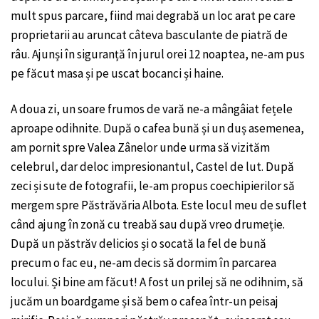
mult spus parcare, fiind mai degrabă un loc arat pe care
proprietarii au aruncat câteva basculante de piatră de
râu. Ajunși în siguranță în jurul orei 12 noaptea, ne-am pus
pe făcut masa și pe uscat bocanci și haine.
A doua zi, un soare frumos de vară ne-a mângâiat fețele
aproape odihnite. După o cafea bună și un duș asemenea,
am pornit spre Valea Zânelor unde urma să vizităm
celebrul, dar deloc impresionantul, Castel de lut. După
zeci și sute de fotografii, le-am propus coechipierilor să
mergem spre Păstrăvăria Albota. Este locul meu de suflet
când ajung în zonă cu treabă sau după vreo drumeție.
După un păstrăv delicios și o socată la fel de bună
precum o fac eu, ne-am decis să dormim în parcarea
locului. Și bine am făcut! A fost un prilej să ne odihnim, să
jucăm un boardgame și să bem o cafea într-un peisaj