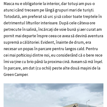
Masca nu e obligatorie la interior, dar totuși am pus-o
atunci când treceam pe lângă grupuri mari de turiști.
Totodată, am preferat să urc și să cobor toate treptele în
detrimentul lifturilor interioare. După cele câteva ore
petrecute în salină, încărcați de voie bună și aer curat am
pornit mai departe înspre ceea ce avea să devină aventura
supremă a călătoriei. Evident, înainte de drum, era
necesar un popas în parcare pentru langos cald. Pentru
cei mai pofticioși dintre noi, eu considerând că o bere rece
îmi va ține cu brio până la proxima cină. Aveam să mă înșel.
În parcare, am dat (cu ochii) peste alte două mașini de la
Green Camper.