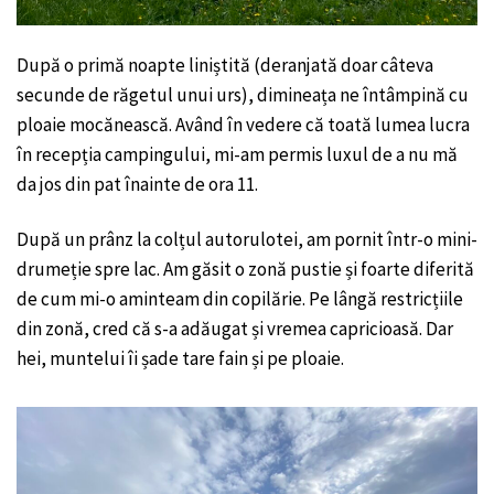
După o primă noapte liniștită (deranjată doar câteva
secunde de răgetul unui urs), dimineața ne întâmpină cu
ploaie mocănească. Având în vedere că toată lumea lucra
în recepția campingului, mi-am permis luxul de a nu mă
da jos din pat înainte de ora 11.
După un prânz la colțul autorulotei, am pornit într-o mini-
drumeție spre lac. Am găsit o zonă pustie și foarte diferită
de cum mi-o aminteam din copilărie. Pe lângă restricțiile
din zonă, cred că s-a adăugat și vremea capricioasă. Dar
hei, muntelui îi șade tare fain și pe ploaie.