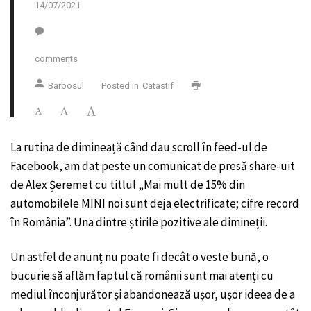
14/07/2021
comments
Barbosul
Posted in
Catastif
La rutina de dimineață când dau scroll în feed-ul de
Facebook, am dat peste un comunicat de presă share-uit
de Alex Șeremet cu titlul „Mai mult de 15% din
automobilele MINI noi sunt deja electrificate; cifre record
în România”. Una dintre știrile pozitive ale dimineții.
Un astfel de anunț nu poate fi decât o veste bună, o
bucurie să aflăm faptul că românii sunt mai atenți cu
mediul înconjurător și abandonează ușor, ușor ideea de a