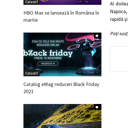
Catastif
Al doile
Napoca, 
HBO Max se lansează în România în
rapidă și
martie
Poți sus
Catastif
Catalog eMag reduceri Black Friday
2021