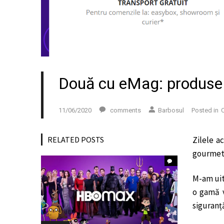
Două cu eMag: produse
11/06/2020
comments
Barbosul
Posted in
C
RELATED POSTS
Zilele a
gourmet,
M-am uit
o gamă v
siguranță