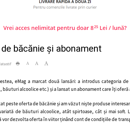
 de băcănie și abonament
atastif
cestea, eMag a marcat două lansări: a introdus categoria 
 băuturi alcoolice etc.) și a lansat un abonament care îți ofer
at peste oferta de băcănie și am văzut niște produse interesan
ariată de băuturi alcoolice, atât spirtoase, cât și mai soft.
 vor dezvolta oferta în viitor ținând cont de condițiile de tran