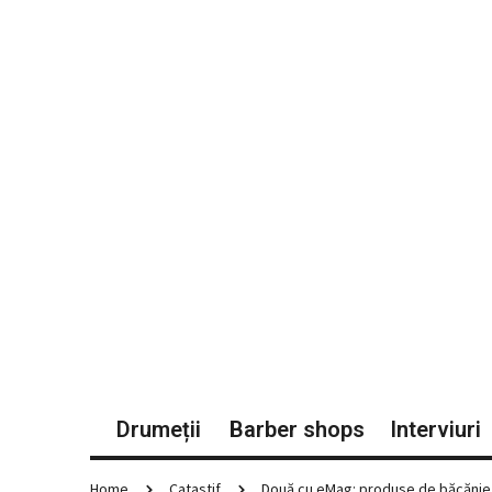
Drumeții
Barber shops
Interviuri
Home
Catastif
Două cu eMag: produse de băcănie