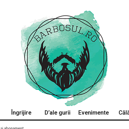
Îngrijire
D’ale gurii
Evenimente
Călă
 și abonament