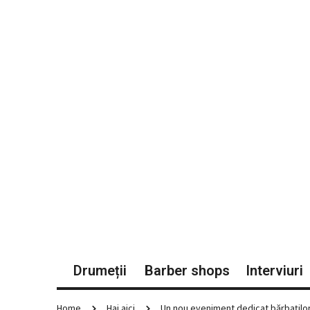
Drumeții
Barber shops
Interviuri
Home
Hai aici
Un nou eveniment dedicat bărbaților 