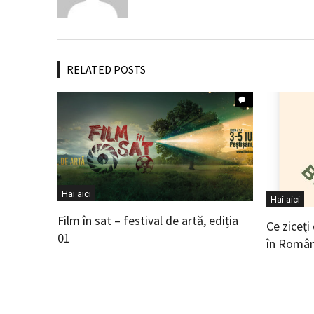
RELATED POSTS
Hai aici
Hai aici
Film în sat – festival de artă, ediția
Ce ziceți
01
în Român