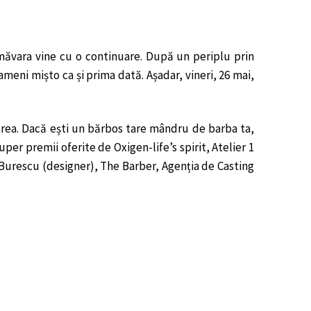
imăvara vine cu o continuare. După un periplu prin
meni mișto ca și prima dată. Așadar, vineri, 26 mai,
rea. Dacă ești un bărbos tare mândru de barba ta,
uper premii oferite de Oxigen-life’s spirit, Atelier 1
n Burescu (designer), The Barber, Agenția de Casting