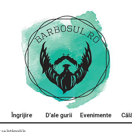
Îngrijire
D’ale gurii
Evenimente
Călă
se întâmplă în...