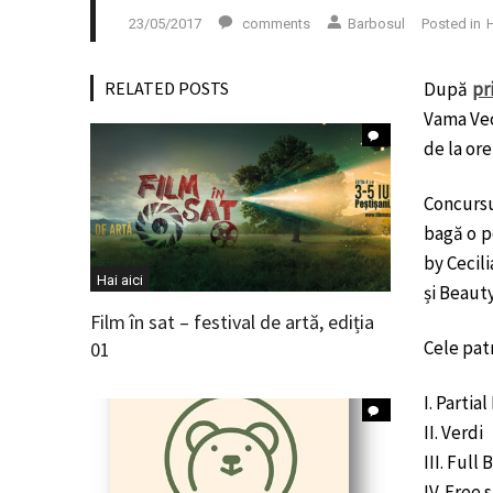
23/05/2017
comments
Barbosul
Posted in
H
RELATED POSTS
După
pr
Vama Vec
de la ore
Concursu
bagă o p
by Cecil
Hai aici
și Beaut
Film în sat – festival de artă, ediția
Cele pat
01
I. Partia
II. Verdi
III. Full
IV. Free 