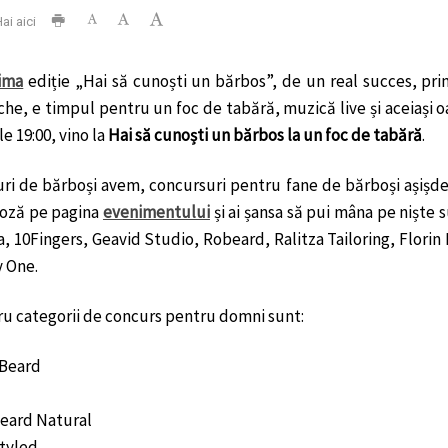
ai aici
ima
ediție „Hai să cunoști un bărbos”, de un real succes, pr
he, e timpul pentru un foc de tabără, muzică live și aceiași oa
le 19:00, vino la
Hai să cunoști un bărbos la un foc de tabără
.
ri de bărboși avem, concursuri pentru fane de bărboși așișde
oză pe pagina
evenimentului
și ai șansa să pui mâna pe niște s
ia, 10Fingers, Geavid Studio, Robeard, Ralitza Tailoring, Flori
y One.
ru categorii de concurs pentru domni sunt:
l Beard
 Beard Natural
styled