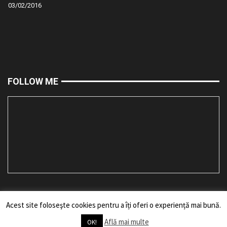
03/02/2016
FOLLOW ME
Acest site foloseşte cookies pentru a îți oferi o experiență mai bună.
Toate drepturile rezervate bărbii mele. Reproducerea fără acordul
BARBOSUL.RO duce la sancționarea vinovatului prin tăierea bărbii fără
Află mai multe
OK!