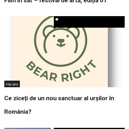
Film în sat – festival de artă, ediția 01
Hai aici
Ce ziceți de un nou sanctuar al urșilor în
România?