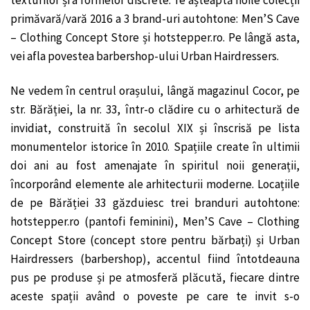
texturilor și a formelor discrete. Te așteaptă noile colecții
primăvară/vară 2016 a 3 brand-uri autohtone: Men’S Cave
– Clothing Concept Store și hotstepper.ro. Pe lângă asta,
vei afla povestea barbershop-ului Urban Hairdressers.
Ne vedem în centrul orașului, lângă magazinul Cocor, pe
str. Bărăției, la nr. 33, într-o clădire cu o arhitectură de
invidiat, construită în secolul XIX și înscrisă pe lista
monumentelor istorice în 2010. Spațiile create în ultimii
doi ani au fost amenajate în spiritul noii generații,
încorporând elemente ale arhitecturii moderne. Locațiile
de pe Bărăției 33 găzduiesc trei branduri autohtone:
hotstepper.ro (pantofi feminini), Men’S Cave – Clothing
Concept Store (concept store pentru bărbați) și Urban
Hairdressers (barbershop), accentul fiind întotdeauna
pus pe produse și pe atmosferă plăcută, fiecare dintre
aceste spații având o poveste pe care te invit s-o