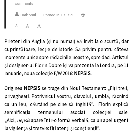
comments
Barbosul
Posted in
Hai aici
Prieteni din Anglia (și nu numai) vă invit la o scurtă, dar
cuprinzătoare, lecție de istorie. Să privim pentru câteva
momente unice spre rădăcinile noastre, spre daci. Artistul
și designer-ul Florin Dobre își va prezenta la Londra, pe 11
ianuarie, noua colecție F/W 2016:
NEPSIS.
Originea
NEPSIS
se trage din Noul Testament: „Fiţi treji,
privegheaţi. Potrivnicul vostru, diavolul, umblă, răcnind
ca un leu, căutând pe cine să înghită”. Florin explică
semnificația termenului asociat colecției sale:
„Aici,
nepsis
apare într-o formă verbală, ca un apel urgent
la vigilență și trezvie: fiți atenți și conștienți!”.