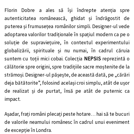
Florin Dobre a ales să își îndrepte atenția spre
autenticitatea românească, ghidat și îndrăgostit de
puterea și frumusețea românilor simpli. Designer-ul vede
adoptarea valorilor tradiționale în spațiul modern ca pe o
soluție de supraviețuire, în contextul experimentului
globalizării, spirituale și nu numai, în cadrul căruia
suntem cu toții mici cobai. Colecția
NEPSIS
reprezintă o
călătorie spre origini, spre tradițiile sacre moștenite de la
strămoși. Designer-ul pășește, de această dată, pe „cărări
deja bătătorite”, folosind același croi simplu, atât de ușor
de realizat și de purtat, însă pe atât de puternic ca
impact.
Așadar, frați români plecați peste hotare… hai să te bucuri
de valorile neamului românesc în cadrul unui eveniment
de excepție în Londra.