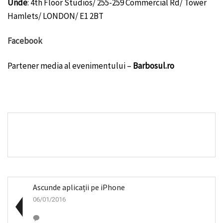
Unde
: 4th Floor Studios/ 255-259 Commercial Rd/ Tower
Hamlets/ LONDON/ E1 2BT
Facebook
Partener media al evenimentului –
Barbosul.ro
Ascunde aplicații pe iPhone
06/01/2016