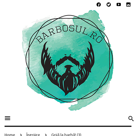
Home
Îngrijire
Grijă la barbă! (3)