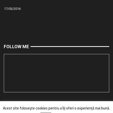
17/03/2016
FOLLOW ME
Acest site foloseşte cookies pentru a îți oferi o experiență mai bună.
Toate drepturile rezervate bărbii mele. Reproducerea fără acordul