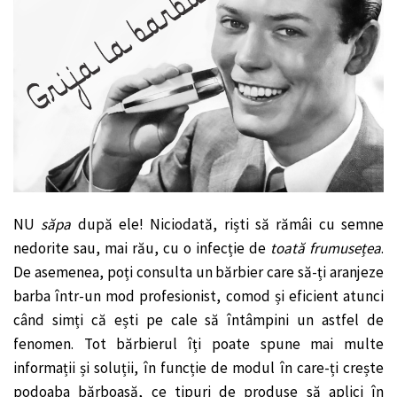
NU
săpa
după ele! Niciodată, riști să rămâi cu semne
nedorite sau, mai rău, cu o infecție de
toată frumusețea
.
De asemenea, poți consulta un bărbier care să-ți aranjeze
barba într-un mod profesionist, comod și eficient atunci
când simți că ești pe cale să întâmpini un astfel de
fenomen. Tot bărbierul îți poate spune mai multe
informații și soluții, în funcție de modul în care-ți crește
podoaba bărboasă, ce tipuri de produse să aplici în