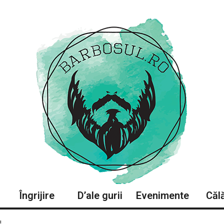
Îngrijire
D’ale gurii
Evenimente
Călă
!