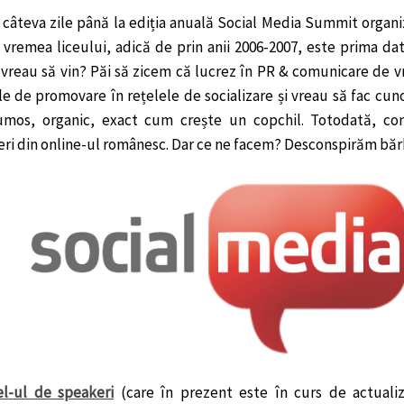
 câteva zile până la ediția anuală Social Media Summit organi
 vremea liceului, adică de prin anii 2006-2007, este prima da
 vreau să vin? Păi să zicem că lucrez în PR & comunicare de v
ile de promovare în rețelele de socializare și vreau să fac cun
umos, organic, exact cum crește un copchil. Totodată, co
eri din online-ul românesc. Dar ce ne facem? Desconspirăm bărb
l-ul de speakeri
(care în prezent este în curs de actuali