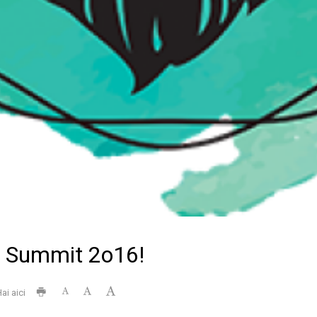
ia Summit 2o16!
ai aici