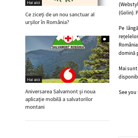
Hai aici
(Webstyl
(Golin). 
Ce ziceți de un nou sanctuar al
urșilor în România?
Pe lângă
rețelelo
România 
domină p
Mai sunt 
disponibi
Hai aici
Aniversarea Salvamont și noua
See you 
aplicație mobilă a salvatorilor
montani