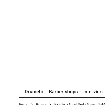
Drumeții
Barber shops
Interviuri
Home
Hai aici
Hai și tu la Social Media Summit 2o16