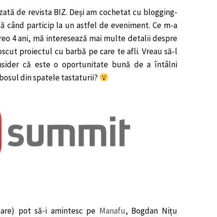
zată de revista BIZ. Deși am cochetat cu blogging-
tă când particip la un astfel de eveniment. Ce m-a
reo 4 ani, mă interesează mai multe detalii despre
oscut proiectul cu barbă pe care te afli. Vreau să-l
nsider că este o oportunitate bună de a întâlni
osul din spatele tastaturii?
zare) pot să-i amintesc pe
Manafu
, Bogdan Nițu