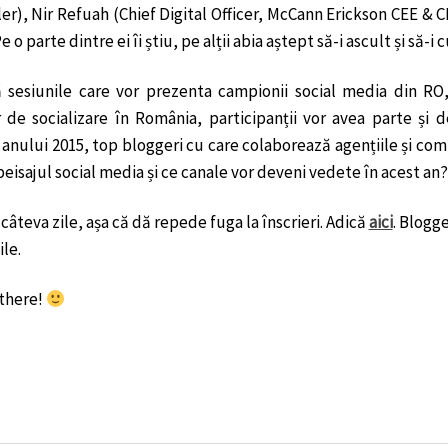
er), Nir Refuah (Chief Digital Officer, McCann Erickson CEE 
Pe o parte dintre ei îi știu, pe alții abia aștept să-i ascult și să-i 
 sesiunile care vor prezenta campionii social media din RO,
r de socializare în România, participanții vor avea parte și d
anului 2015, top bloggeri cu care colaborează agențiile și com
eisajul social media și ce canale vor deveni vedete în acest an?
câteva zile, așa că dă repede fuga la înscrieri. Adică
aici
. Blogge
le.
there!