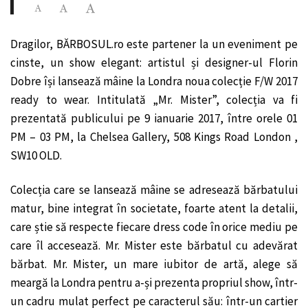
Dragilor, BĂRBOSUL.ro este partener la un eveniment pe
cinste, un show elegant: artistul și designer-ul Florin
Dobre își lansează mâine la Londra noua colecție F/W 2017
ready to wear. Intitulată „Mr. Mister”, colecția va fi
prezentată publicului pe 9 ianuarie 2017, între orele 01
PM – 03 PM, la Chelsea Gallery, 508 Kings Road London ,
SW10 OLD.
Colecția care se lansează mâine se adresează bărbatului
matur, bine integrat în societate, foarte atent la detalii,
care știe să respecte fiecare dress code în orice mediu pe
care îl accesează. Mr. Mister este bărbatul cu adevărat
bărbat. Mr. Mister, un mare iubitor de artă, alege să
meargă la Londra pentru a-și prezenta propriul show, într-
un cadru mulat perfect pe caracterul său: într-un cartier