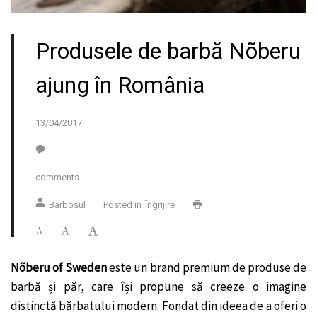
Produsele de barbă Nõberu
ajung în România
13/04/2017
comments
Barbosul
Posted in
Îngrijire
Nõberu of Sweden
este un brand premium de produse de
barbă și păr, care își propune să creeze o imagine
distinctă bărbatului modern. Fondat din ideea de a oferi o