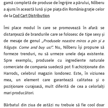
gamă completă de produse de îngrijire a părului, Nõberu
a ajuns în această lună și pe piața din România grație celor
de la
Cod Cart Distribution
.
Îmi place modul în care se promovează în afară: se
distanțează de brandurile care se folosesc de tipe sexy și
de mesaje de genul
„Produsele noastre miros a pin și a
frăguțe. Come and buy us!”.
Nu, Nõberu își propune să
formeze trenduri, nu să urmeze unele deja existente.
Spre exemplu, produsele cu ingrediente naturale
comerciate de compania suedeză pot fi achiziționate din
Harrods, celebrul magazin londonez. Este, în viziunea
mea, un element care garantează calitatea și o
poziționare curajoasă, mult diferită de cea a celorlalți
mari producători.
Bărbatul din ziua de astăzi nu trebuie să fie cool doar