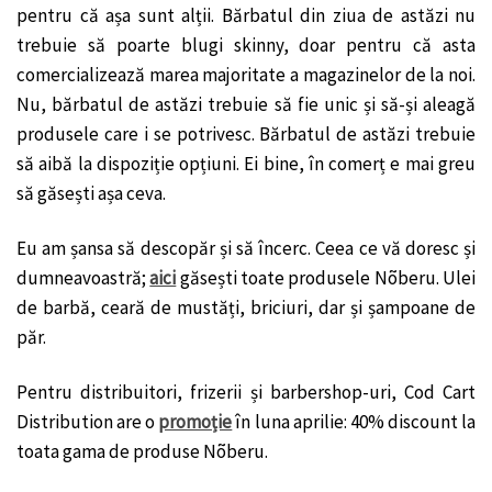
pentru că așa sunt alții. Bărbatul din ziua de astăzi nu
trebuie să poarte blugi skinny, doar pentru că asta
comercializează marea majoritate a magazinelor de la noi.
Nu, bărbatul de astăzi trebuie să fie unic și să-și aleagă
produsele care i se potrivesc. Bărbatul de astăzi trebuie
să aibă la dispoziție opțiuni. Ei bine, în comerț e mai greu
să găsești așa ceva.
Eu am șansa să descopăr și să încerc. Ceea ce vă doresc și
dumneavoastră;
aici
găsești toate produsele Nõberu. Ulei
de barbă, ceară de mustăți, briciuri, dar și șampoane de
păr.
Pentru distribuitori, frizerii și barbershop-uri, Cod Cart
Distribution are o
promoție
în luna aprilie: 40% discount la
toata gama de produse Nõberu.