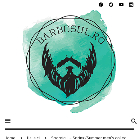
Home
Hai aici
Sbornicul – Spring/Summer men’s collec...