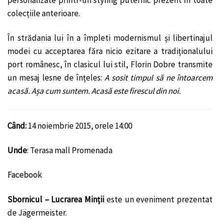
colecțiile anterioare.
În strădania lui în a împleti modernismul și libertinajul
modei cu acceptarea făra nicio ezitare a tradiționalului
port românesc, în clasicul lui stil, Florin Dobre transmite
un mesaj lesne de înțeles:
A sosit timpul să ne întoarcem
acasă. Așa cum suntem. Acasă este firescul din noi.
Când:
14 noiembrie 2015, orele 14:00
Unde
: Terasa mall Promenada
Facebook
​Sbornicul – Lucrarea Minții
este un eveniment prezentat
de Jägermeister.