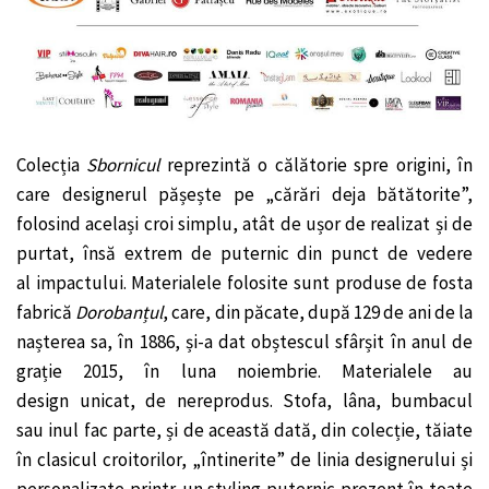
Colecția
Sbornicul
reprezintă o călătorie spre origini, în
care designerul pășește pe „cărări deja bătătorite”,
folosind același croi simplu, atât de ușor de realizat și de
purtat, însă extrem de puternic din punct de vedere
al impactului. Materialele folosite sunt produse de fosta
fabrică
Dorobanțul
, care, din păcate, după 129 de ani de la
nașterea sa, în 1886, și-a dat obștescul sfârșit în anul de
grație 2015, în luna noiembrie. Materialele au
design unicat, de nereprodus. Stofa, lâna, bumbacul
sau inul fac parte, și de această dată, din colecție, tăiate
în clasicul croitorilor, „întinerite” de linia designerului și
personalizate printr-un styling puternic prezent în toate