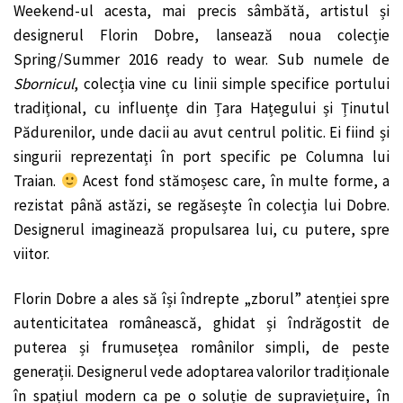
Weekend-ul acesta, mai precis sâmbătă, artistul și
designerul Florin Dobre, lansează noua colecție
Spring/Summer 2016 ready to wear. Sub numele de
Sbornicul
, colecția vine cu linii simple specifice portului
tradițional, cu influențe din Țara Hațegului și Ținutul
Pădurenilor, unde dacii au avut centrul politic. Ei fiind și
singurii reprezentați în port specific pe Columna lui
Traian.
Acest fond stămoșesc care, în multe forme, a
rezistat până astăzi, se regăsește în colecția lui Dobre.
Designerul imaginează propulsarea lui, cu putere, spre
viitor.
Florin Dobre a ales să își îndrepte „zborul” atenției spre
autenticitatea românească, ghidat și îndrăgostit de
puterea și frumusețea românilor simpli, de peste
generații. Designerul vede adoptarea valorilor tradiționale
în spațiul modern ca pe o soluție de supraviețuire, în