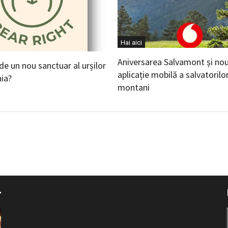
Hai aici
Aniversarea Salvamont și no
 de un nou sanctuar al urșilor
aplicație mobilă a salvatorilo
ia?
montani