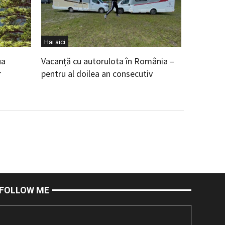
Hai aici
ua
Vacanță cu autorulota în România –
r
pentru al doilea an consecutiv
FOLLOW ME