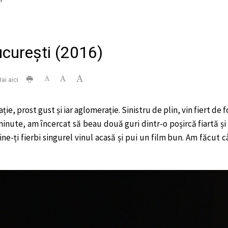
ucurești (2016)
ai aici
ie, prost gust și iar aglomerație. Sinistru de plin, vin fiert de
minute, am încercat să beau două guri dintr-o poșircă fiartă și
ne-ți fierbi singurel vinul acasă și pui un film bun. Am făcut