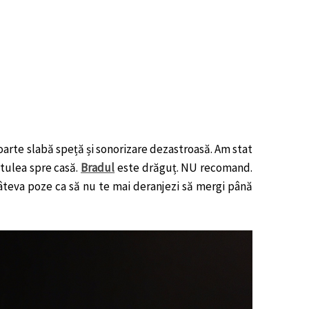
 foarte slabă speță și sonorizare dezastroasă. Am stat
 tulea spre casă.
Bradul
este drăguț. NU recomand.
 câteva poze ca să nu te mai deranjezi să mergi până