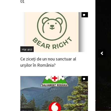
01
Hai aici
Ce ziceți de un nou sanctuar al
urșilor în România?