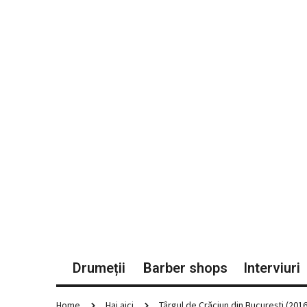
Drumeții
Barber shops
Interviuri
Home
Hai aici
Târgul de Crăciun din București (2016