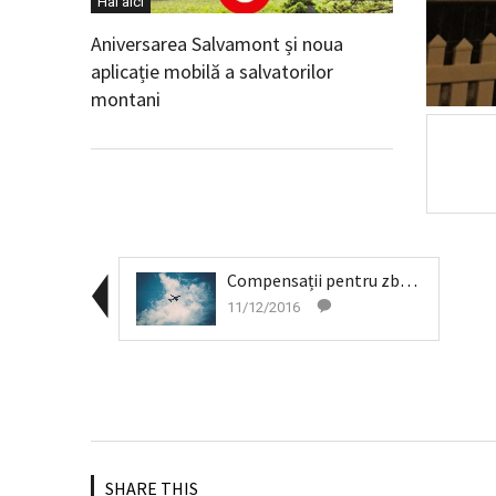
Hai aici
Aniversarea Salvamont și noua
aplicație mobilă a salvatorilor
montani
Compensații pentru zboruri întârziate sau anulate ...
11/12/2016
SHARE THIS