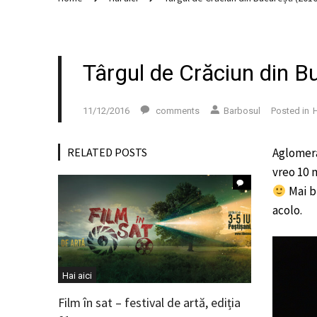
Târgul de Crăciun din B
11/12/2016
comments
Barbosul
Posted in
H
RELATED POSTS
Aglomeraț
vreo 10 
Mai bi
acolo.
Hai aici
Film în sat – festival de artă, ediția