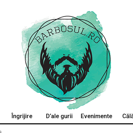
Îngrijire
D’ale gurii
Evenimente
Călă
)