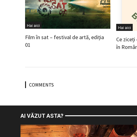
Hai aici
Hai aici
Film în sat – festival de artă, ediția
Ce ziceți
01
în Român
COMMENTS
AI VĂZUT ASTA?