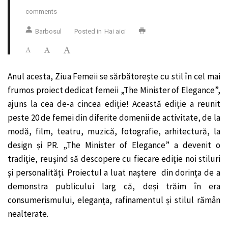
comments
Barbosul
Posted in
Hai aici
Anul acesta, Ziua Femeii se sărbătorește cu stil în cel mai
frumos proiect dedicat femeii „The Minister of Elegance”,
ajuns la cea de-a cincea ediție! Această ediție a reunit
peste 20 de femei din diferite domenii de activitate, de la
modă, film, teatru, muzică, fotografie, arhitectură, la
design și PR. „The Minister of Elegance” a devenit o
tradiție, reușind să descopere cu fiecare ediție noi stiluri
și personalități. Proiectul a luat naștere din dorința de a
demonstra publicului larg că, deși trăim în era
consumerismului, eleganța, rafinamentul și stilul rămân
nealterate.