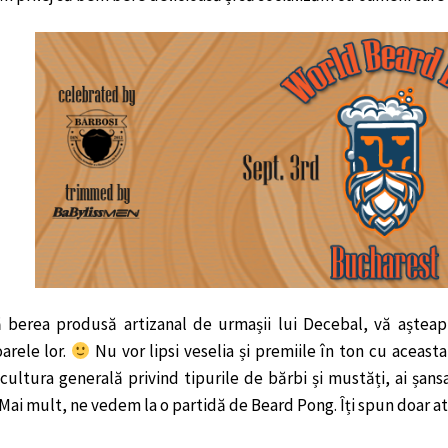
 berea produsă artizanal de urmașii lui Decebal, vă așteap
arele lor.
Nu vor lipsi veselia și premiile în ton cu aceasta
 cultura generală privind tipurile de bărbi și mustăți, ai șans
ai mult, ne vedem la o partidă de Beard Pong. Îți spun doar atâ