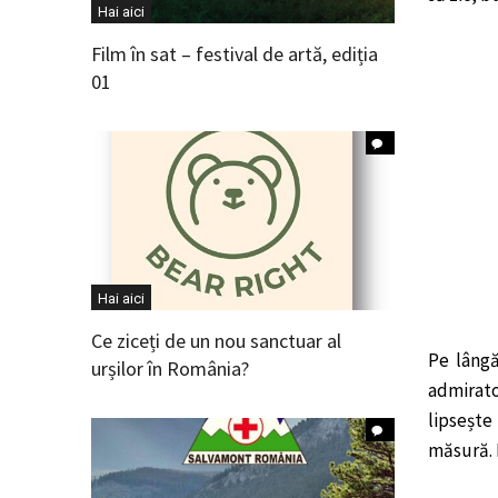
Hai aici
Film în sat – festival de artă, ediția
01
Hai aici
Ce ziceți de un nou sanctuar al
Pe lângă
urșilor în România?
admirato
lipsește
măsură. M