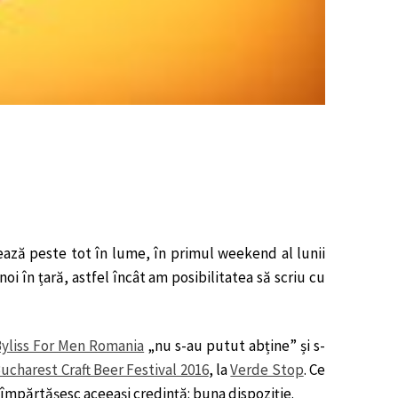
ează peste tot în lume, în primul weekend al lunii
noi în țară, astfel încât am posibilitatea să scriu cu
yliss For Men Romania
„nu s-au putut abține” și s-
ucharest Craft Beer Festival 2016
, la
Verde Stop
. Ce
e împărtășesc aceeași credință: buna dispoziție.