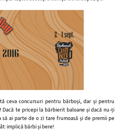
tă ceva concursuri pentru bărboși, dar și pentru
! Dacă te pricepi la bărbierit baloane și dacă nu-ți
a să ai parte de o zi tare frumoasă și de premii pe
t: implică bărbi și bere!