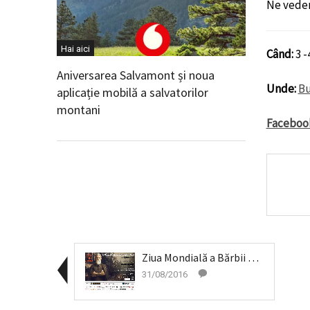
Ne vedem
Hai aici
Când:
3 -
Aniversarea Salvamont și noua
Unde:
Bu
aplicație mobilă a salvatorilor
montani
Faceboo
Ziua Mondială a Bărbii – 2 septembrie 2016
31/08/2016