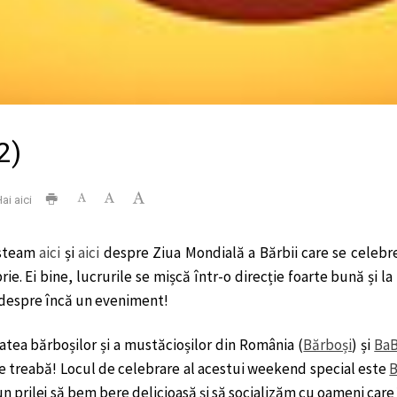
2)
ai aici
steam
aici
și
aici
despre Ziua Mondială a Bărbii care se celebr
e. Ei bine, lucrurile se mișcă într-o direcție foarte bună și la 
despre încă un eveniment!
tea bărboșilor și a mustăcioșilor din România (
Bărboși
) și
BaB
e treabă! Locul de celebrare al acestui weekend special este
B
un prilej să bem bere delicioasă și să socializăm cu oameni car