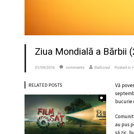
Ziua Mondială a Bărbii (
01/09/2016
comments
Barbosul
Posted in
H
RELATED POSTS
Vă pove
septembri
bucurie 
Comunita
au pus p
să zic, b