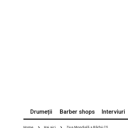
Drumeții
Barber shops
Interviuri
Home
Hai aici
Ziua Mondială a Bărbii (2)