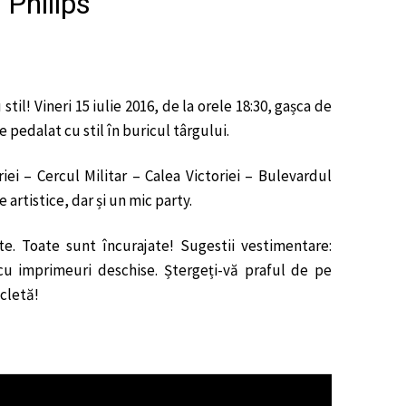
 Philips
il! Vineri 15 iulie 2016, de la orele 18:30, gașca de
pedalat cu stil în buricul târgului.
ei – Cercul Militar – Calea Victoriei – Bulevardul
 artistice, dar și un mic party.
te. Toate sunt încurajate! Sugestii vestimentare:
cu imprimeuri deschise. Ștergeți-vă praful de pe
cletă!