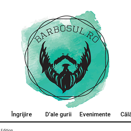
Îngrijire
D’ale gurii
Evenimente
Călă
dition ...