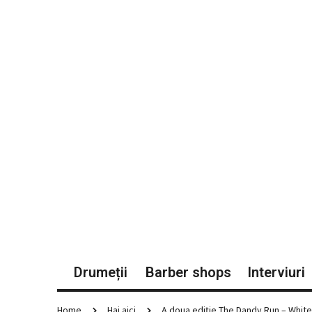
Drumeții
Barber shops
Interviuri
Home
Hai aici
A doua ediție The Dandy Run – White E