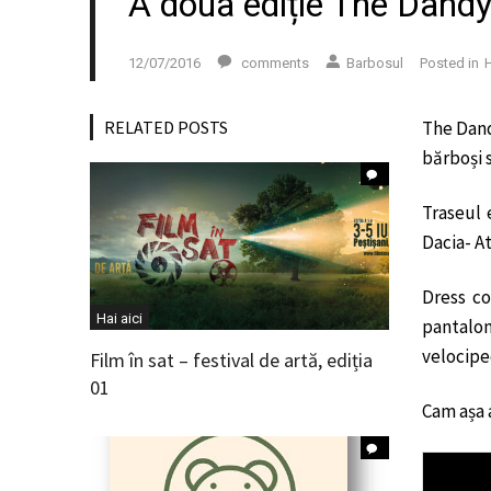
A doua ediție The Dandy
12/07/2016
comments
Barbosul
Posted in
H
RELATED POSTS
The Dandy
bărboși 
Traseul 
Dacia- At
Dress co
Hai aici
pantalon
velocipe
Film în sat – festival de artă, ediția
01
Cam așa a