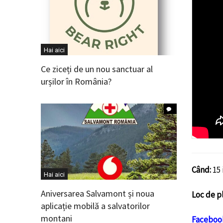
Hai aici
Ce ziceți de un nou sanctuar al
urșilor în România?
Când:
15 
Hai aici
Aniversarea Salvamont și noua
Loc de p
aplicație mobilă a salvatorilor
montani
Faceboo