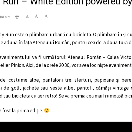
 Run – White Edition powered by
ai aici
 Run este o plimbare urbană cu bicicleta. O plimbare în și cu st
se adună în fața Ateneului Român, pentru cea de-a doua tură de 
evenimentului va fi următorul: Ateneul Român – Calea Victori
elier Pinion. Aici, de la orele 20:30, vor avea loc niște evenimente
de: costume albe, pantaloni trei sferturi, papioane și bere
i de golf, jachete sau veste albe, pantofi, cămăși vintage 
d sau bicicleta cu aer retro! Se va premia cea mai frumoasă bici
 fost la prima ediție.