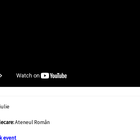
iulie
lecare:
Ateneul Român
k event