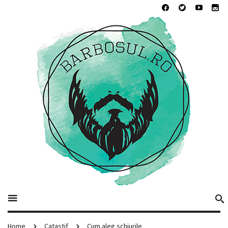
Home
Catastif
Cum aleg schiurile