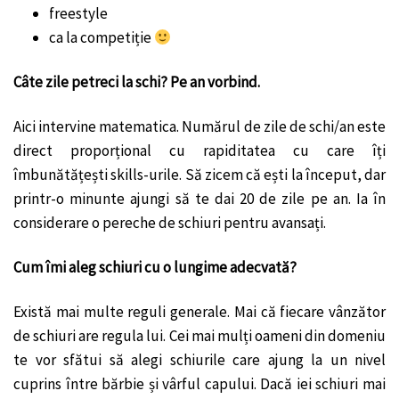
freestyle
ca la competiție
Câte zile petreci la schi? Pe an vorbind.
Aici intervine matematica. Numărul de zile de schi/an este
direct proporțional cu rapiditatea cu care îți
îmbunătățești skills-urile. Să zicem că ești la început, dar
printr-o minunte ajungi să te dai 20 de zile pe an. Ia în
considerare o pereche de schiuri pentru avansați.
Cum îmi aleg schiuri cu o lungime adecvată?
Există mai multe reguli generale. Mai că fiecare vânzător
de schiuri are regula lui. Cei mai mulți oameni din domeniu
te vor sfătui să alegi schiurile care ajung la un nivel
cuprins între bărbie și vârful capului. Dacă iei schiuri mai