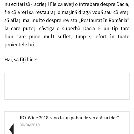
nu ezitați să-i scrieți! Fie că aveți o întrebare despre Dacia,
fie că vreți să restaurați o mașină dragă vouă sau că vreți
să aflați mai multe despre revista „Restaurat în România”
la care puteți câștiga o superbă Dacia. E un tip tare
bun care pune mult suflet, timp și efort în toate
proiectele lui.
Hai, să fiți bine!
RO-Wine 2018: vino la un pahar de vin alături de C...
30/04/2018