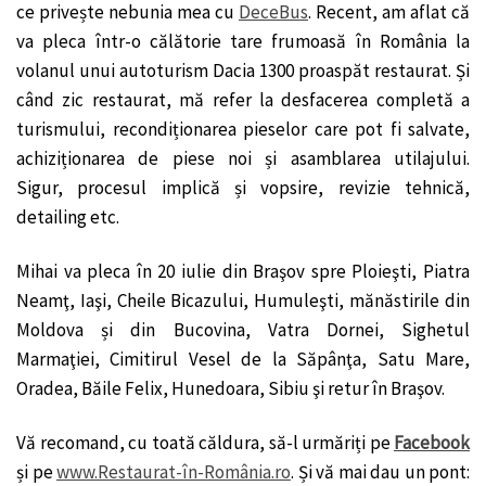
ce privește nebunia mea cu
DeceBus
. Recent, am aflat că
va pleca într-o călătorie tare frumoasă în România la
volanul unui autoturism Dacia 1300 proaspăt restaurat. Și
când zic restaurat, mă refer la desfacerea completă a
turismului, recondiționarea pieselor care pot fi salvate,
achiziționarea de piese noi și asamblarea utilajului.
Sigur, procesul implică și vopsire, revizie tehnică,
detailing etc.
Mihai va pleca în 20 iulie din Braşov spre Ploieşti, Piatra
Neamţ, Iaşi, Cheile Bicazului, Humuleşti, mănăstirile din
Moldova și din Bucovina, Vatra Dornei, Sighetul
Marmaţiei, Cimitirul Vesel de la Săpânţa, Satu Mare,
Oradea, Băile Felix, Hunedoara, Sibiu şi retur în Braşov.
Vă recomand, cu toată căldura, să-l urmăriți pe
Facebook
și pe
www.Restaurat-în-România.ro
. Și vă mai dau un pont: