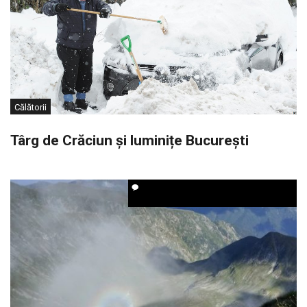
Călătorii
Târg de Crăciun și luminițe București