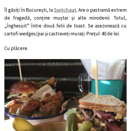
Îl găsiți în București, la
Switch.eat
. Are o pastramă extrem
de fragedă, conține muștar și alte mirodenii. Totul,
„înghesuit” între două felii de toast. Se asezonează cu
cartofi wedges/pai și castraveți murați. Prețul: 40 de lei.
Cu plăcere.