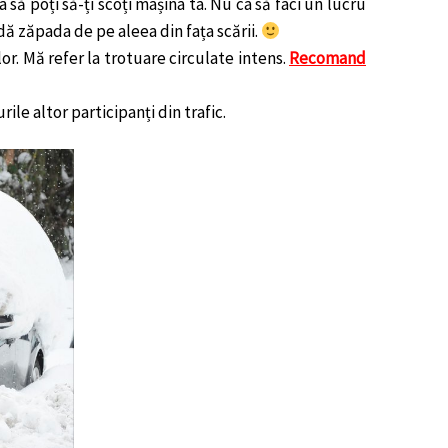
să poți să-ți scoți mașina ta. Nu ca să faci un lucru
dă zăpada de pe aleea din fața scării.
or. Mă refer la trotuare circulate intens.
Recomand
rile altor participanți din trafic.