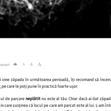
atastif
 vine zăpada în următoarea perioadă, îți recomand să încerci s
pe care le poți pune în practică foarte ușor:
cul de parcare
neplătit
nu este al tău. Chiar dacă ai dat zăpad
in care susținea că locul pe care am parcat este al lui. L-am în