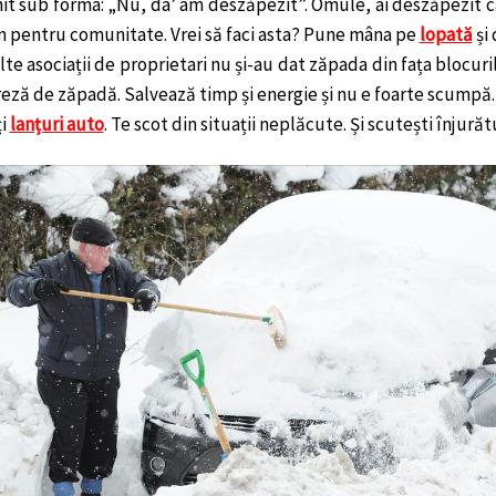
it sub forma: „Nu, da’ am deszăpezit”. Omule, ai deszăpezit ca 
 pentru comunitate. Vrei să faci asta? Pune mâna pe
lopată
și 
te asociații de proprietari nu și-au dat zăpada din fața blocuril
reză de zăpadă. Salvează timp și energie și nu e foarte scumpă.
ți
lanțuri auto
. Te scot din situații neplăcute. Și scutești înjurătu