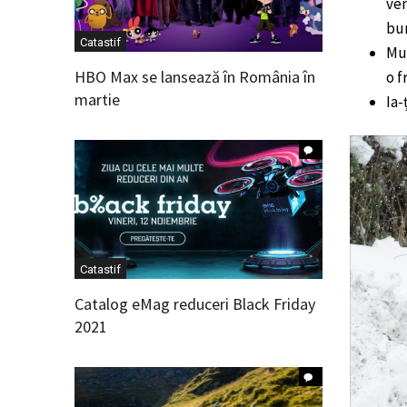
ven
bun
Catastif
Mul
HBO Max se lansează în România în
o f
martie
Ia-
Catastif
Catalog eMag reduceri Black Friday
2021