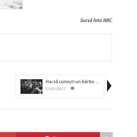
Sursă foto BBC
Hai să cunoști un bărbos (I)
21/01/2017