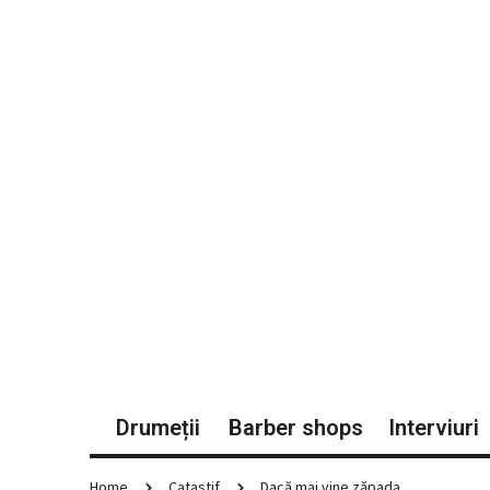
Drumeții
Barber shops
Interviuri
Home
Catastif
Dacă mai vine zăpada