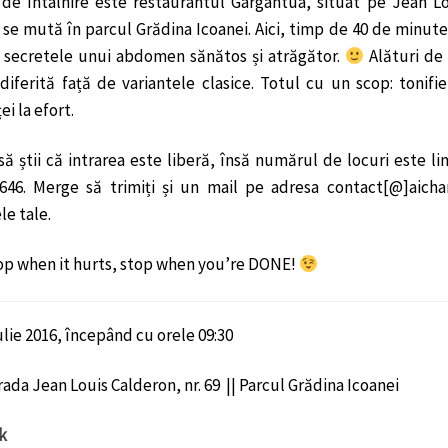
de întâlnire este restaurantul Gargantua, situat pe Jean Lou
 se mută în parcul Grădina Icoanei. Aici, timp de 40 de minut
 secretele unui abdomen sănătos și atrăgător.
Alături de 
 diferită față de variantele clasice. Totul cu un scop: tonif
ei la efort.
să știi că intrarea este liberă, însă numărul de locuri este li
.646. Merge să trimiți și un mail pe adresa contact[@]aic
le tale.
op when it hurts, stop when you’re DONE!
ulie 2016, începând cu orele 09:30
rada Jean Louis Calderon, nr. 69 || Parcul Grădina Icoanei
k