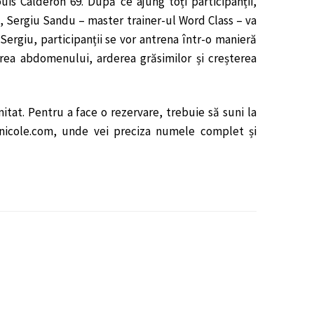
is Calderon 69. După ce ajung toți participanții,
e, Sergiu Sandu – master trainer-ul Word Class – va
Sergiu, participanții se vor antrena într-o manieră
ierea abdomenului, arderea grăsimilor și creșterea
mitat. Pentru a face o rezervare, trebuie să suni la
hanicole.com, unde vei preciza numele complet și