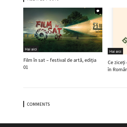
Hai aici
Hai aici
Film în sat – festival de artă, ediția
Ce ziceți
01
în Român
COMMENTS