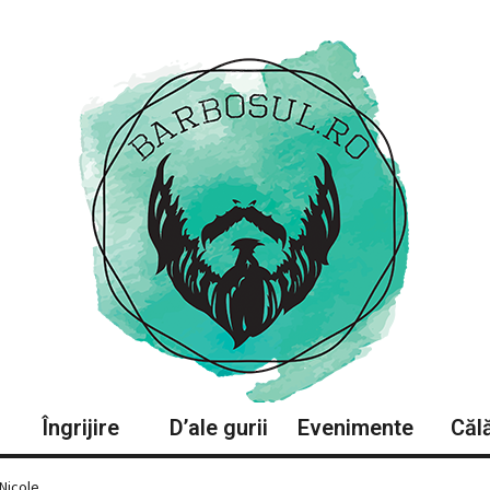
Îngrijire
D’ale gurii
Evenimente
Călă
Nicole