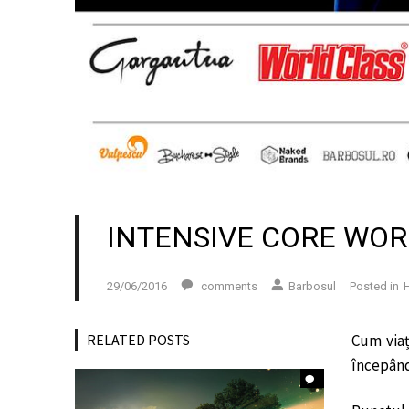
INTENSIVE CORE WORK
29/06/2016
comments
Barbosul
Posted in
H
RELATED POSTS
Cum viaț
începând