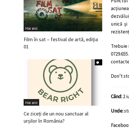
Punctul 
acțiunea
dezvălui
unică și
Hai aici
rezistenț
Film în sat – festival de artă, ediția
Trebuie 
01
0729.655
contacte
Don’t st
Când:
2 i
Hai aici
Unde:
st
Ce ziceți de un nou sanctuar al
urșilor în România?
Faceboo