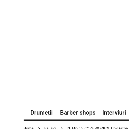
Drumeții
Barber shops
Interviuri
Home
Hai aici
INTENSIVE CORE WORKOUT by Aicha 