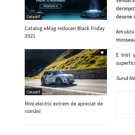
Veniseră
deranjez
desene. 
Catastif
Catalog eMag reduceri Black Friday
Am văzut 
2021
miroseau 
E trist 
superfici
Sursă fo
Catastif
Mini electric extrem de apreciat de
români