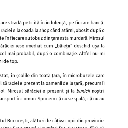
care stradă peticită în indolență, pe fiecare bancă,
ărăciei e la coadă la shop când atârni, obosit după o
este în fiecare autobuz din țara asta murdară. Mirosul
sărăciei iese imediat cum „băieții” deschid ușa la
cel mai probabil, după o combinație. Altfel nu-mi
i de top.
 stat, în școlile din toată țara, în microbuzele care
l sărăciei e prezent la oamenii de la țară, precum îi
. Mirosul sărăciei e prezent și la
bunicii
noștri.
ransport în comun. Spunem că nu se spală, că nu au
ul București, alături de câțiva copii din provincie.