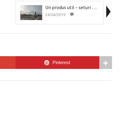
Un produs util – seturi Nivea cu produse min...
24/04/2019
Pinterest