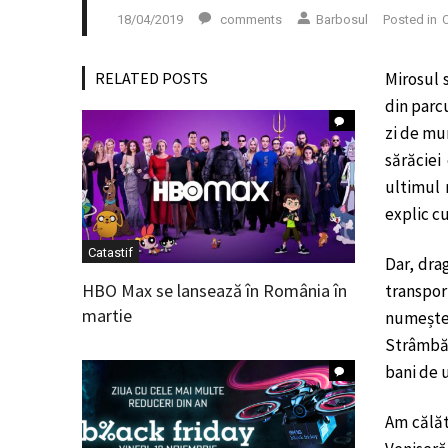
18/04/2019
comments
Barbosul
Posted in
C
RELATED POSTS
Mirosul 
din parcu
zi de mun
sărăciei
ultimul 
explic c
Catastif
Dar, drag
HBO Max se lansează în România în
transport
martie
numește
Strâmbăm
bani de u
Am călăt