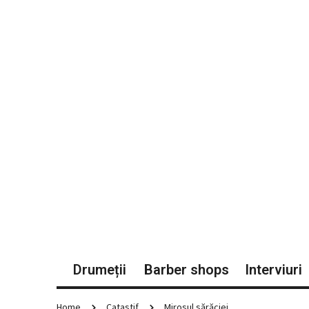
Drumeții
Barber shops
Interviuri
Home
Catastif
Mirosul sărăciei