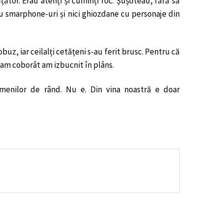
țător. Erau atenți și cuminți foc. Șușoteau, fără să
au smarphone-uri și nici ghiozdane cu personaje din
uz, iar ceilalți cetățeni s-au ferit brusc. Pentru că
d am coborât am izbucnit în plâns.
oamenilor de rând. Nu e. Din vina noastră e doar