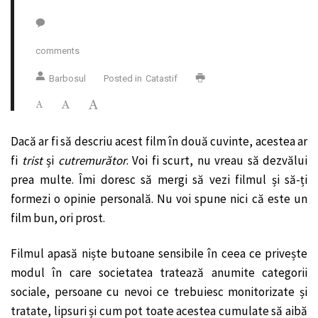
comments
Barbosul
Posted in
Catastif
Dacă ar fi să descriu acest film în două cuvinte, acestea ar
fi
trist
și
cutremurător
. Voi fi scurt, nu vreau să dezvălui
prea multe. Îmi doresc să mergi să vezi filmul și să-ți
formezi o opinie personală. Nu voi spune nici că este un
film bun, ori prost.
Filmul apasă niște butoane sensibile în ceea ce privește
modul în care societatea tratează anumite categorii
sociale, persoane cu nevoi ce trebuiesc monitorizate și
tratate, lipsuri și cum pot toate acestea cumulate să aibă