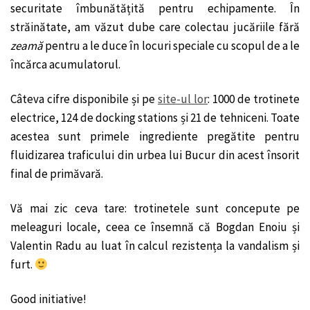
securitate îmbunătățită pentru echipamente. În
străinătate, am văzut dube care colectau jucăriile fără
zeamă
pentru a le duce în locuri speciale cu scopul de a le
încărca acumulatorul.
Câteva cifre disponibile și pe
site-ul lor
: 1000 de trotinete
electrice, 124 de docking stations și 21 de tehniceni. Toate
acestea sunt primele ingrediente pregătite pentru
fluidizarea traficului din urbea lui Bucur din acest însorit
final de primăvară.
Vă mai zic ceva tare: trotinetele sunt concepute pe
meleaguri locale, ceea ce însemnă că Bogdan Enoiu și
Valentin Radu au luat în calcul rezistența la vandalism și
furt.
Good initiative!