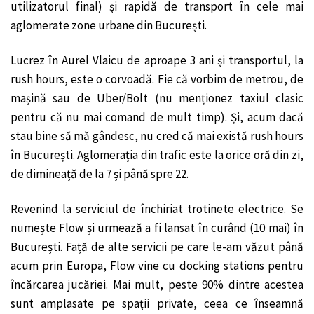
utilizatorul final) și rapidă de transport în cele mai
aglomerate zone urbane din București.
Lucrez în Aurel Vlaicu de aproape 3 ani și transportul, la
rush hours, este o corvoadă. Fie că vorbim de metrou, de
mașină sau de Uber/Bolt (nu menționez taxiul clasic
pentru că nu mai comand de mult timp). Și, acum dacă
stau bine să mă gândesc, nu cred că mai există rush hours
în București. Aglomerația din trafic este la orice oră din zi,
de dimineață de la 7 și până spre 22.
Revenind la serviciul de închiriat trotinete electrice. Se
numește Flow și urmează a fi lansat în curând (10 mai) în
București. Față de alte servicii pe care le-am văzut până
acum prin Europa, Flow vine cu docking stations pentru
încărcarea jucăriei. Mai mult, peste 90% dintre acestea
sunt amplasate pe spații private, ceea ce înseamnă