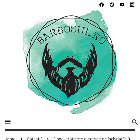
Home
Catastif
Flow – trotinete electrice de închiriat în B...