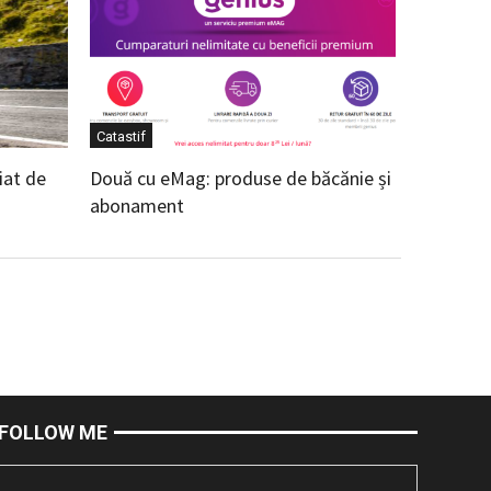
Catastif
iat de
Două cu eMag: produse de băcănie și
abonament
FOLLOW ME