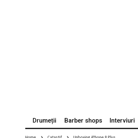
Drumeții
Barber shops
Interviuri
Home
Catastif
Unboxing iPhone 8 Plus