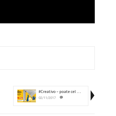
#Creativo – poate cel mai așteptat eveniment...
02/11/2017