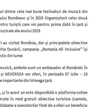
l dintre cele mai bune festivaluri de muzică din
ui Românesc și în 2019. Organizatorii celor două
ntru turiștii care vin pentru prima dată în țară și
uzicale ale anului 2019.
ri au vizitat România, dar și principalele obiective
lta Dunării, campania „Romania All Inclusive” își
stic din lume.
uzică, ambele sunt un ambasador al României. În
și NEVERSEA vor oferi, în perioada 07 iulie – 10
ce importante din întreaga țară.
 și în acest an este disponibilă o platforma online
rcate în mod gratuit obiective turistice (castele,
igație a operatorilor fiind de a oferi un beneficiu