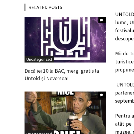
RELATED POSTS
UNTOLD ș
lume, UN
festival
descoper
Mii de t
Uncategorized
turistic
propune 
Dacă iei 10 la BAC, mergi gratis la
Untold și Neversea!
UNTOLD ș
partener
septembri
Pentru a
atât pe
muzee, c