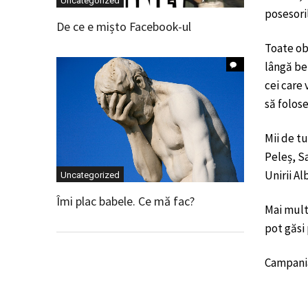
Uncategorized
posesori
De ce e mișto Facebook-ul
Toate obi
lângă ben
cei care 
să folos
Mii de tu
Peleș, S
Unirii A
Uncategorized
Îmi plac babele. Ce mă fac?
Mai multe
pot găsi
Campania