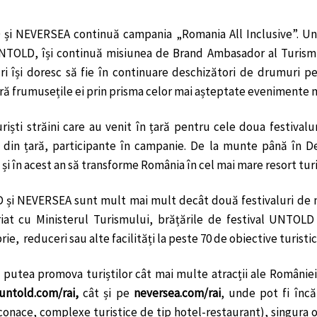
i NEVERSEA continuă campania „Romania All Inclusive”. Unu
TOLD, își continuă misiunea de Brand Ambasador al Turismul
uri își doresc să fie în continuare deschizători de drumuri pe
ă frumusețile ei prin prisma celor mai așteptate evenimente m
uriști străini care au venit în țară pentru cele doua festivalu
e din țară, participante în campanie. De la munte până în De
și în acest an să transforme România în cel mai mare resort turi
i NEVERSEA sunt mult mai mult decât două festivaluri de m
iat cu Ministerul Turismului, brățările de festival UNTOLD 
e, reduceri sau alte facilități la peste 70 de obiective turisti
 putea promova turiștilor cât mai multe atracții ale României,
untold.com/rai,
cât și pe
neversea.com/rai
, unde pot fi încă
onace, complexe turistice de tip hotel-restaurant), singura obl