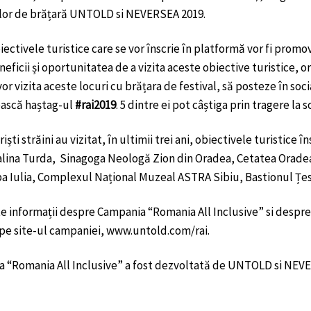
lor de brățară UNTOLD si NEVERSEA 2019.
ectivele turistice care se vor înscrie în platformă vor fi prom
eficii și oportunitatea de a vizita aceste obiective turistice, or
vor vizita aceste locuri cu brățara de festival, să posteze în soci
ească haștag-ul
#rai2019
. 5 dintre ei pot câștiga prin tragere la so
riști străini au vizitat, în ultimii trei ani, obiectivele turistic
alina Turda, Sinagoga Neologă Zion din Oradea, Cetatea Orade
lba Iulia, Complexul Național Muzeal ASTRA Sibiu, Bastionul Țes
 informații despre Campania “Romania All Inclusive” si despre li
 pe site-ul campaniei, www.untold.com/rai.
 “Romania All Inclusive” a fost dezvoltată de UNTOLD si NEVER