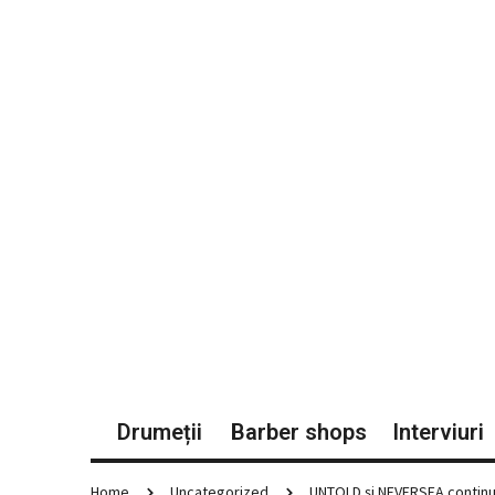
Drumeții
Barber shops
Interviuri
Home
Uncategorized
UNTOLD și NEVERSEA continuă