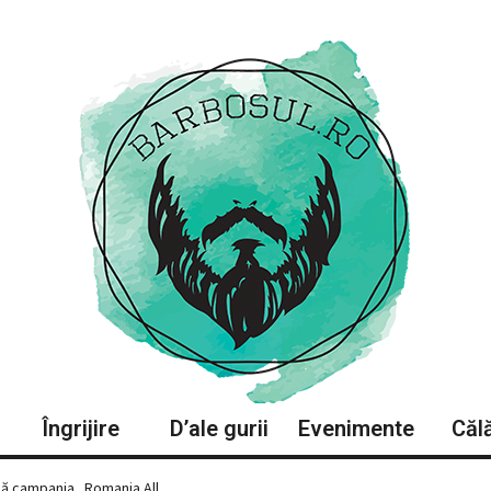
Îngrijire
D’ale gurii
Evenimente
Călă
 campania „Romania All ...