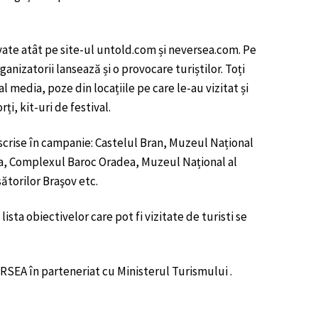
ovate atât pe site-ul untold.com și neversea.com. Pe
ganizatorii lansează și o provocare turiștilor. Toți
al media, poze din locațiile pe care le-au vizitat și
rți, kit-uri de festival.
e înscrise în campanie: Castelul Bran, Muzeul Național
a, Complexul Baroc Oradea, Muzeul Național al
ătorilor Braşov etc.
sta obiectivelor care pot fi vizitate de turisti se
SEA în parteneriat cu Ministerul Turismului .