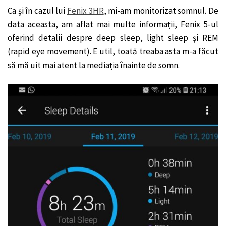
Ca și în cazul lui
Fenix 3HR
, mi-am monitorizat somnul. De
data aceasta, am aflat mai multe informații, Fenix 5-ul
oferind detalii despre deep sleep, light sleep și REM
(rapid eye movement). E util, toată treaba asta m-a făcut
să mă uit mai atent la mediația înainte de somn.