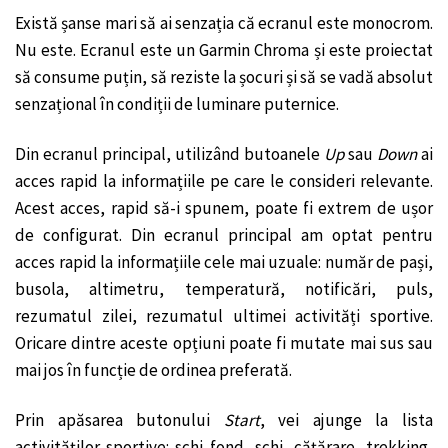
Există șanse mari să ai senzația că ecranul este monocrom.
Nu este. Ecranul este un Garmin Chroma și este proiectat
să consume puțin, să reziste la șocuri și să se vadă absolut
senzațional în condiții de luminare puternice.
Din ecranul principal, utilizând butoanele
Up
sau
Down
ai
acces rapid la informațiile pe care le consideri relevante.
Acest acces, rapid să-i spunem, poate fi extrem de ușor
de configurat. Din ecranul principal am optat pentru
acces rapid la informațiile cele mai uzuale: număr de pași,
busola, altimetru, temperatură, notificări, puls,
rezumatul zilei, rezumatul ultimei activități sportive.
Oricare dintre aceste opțiuni poate fi mutate mai sus sau
mai jos în funcție de ordinea preferată.
Prin apăsarea butonului
Start
, vei ajunge la lista
activităților sportive: schi fond, schi, cățărare, trekking,