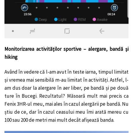
Monitorizarea activităților sportive – alergare, bandă și
hiking
Având în vedere că l-am avut în teste iarna, timpul limitat
și vremea mai sensibilă m-au limitat în activități. Astfel, l-
am dus doar la alergare în aer liber, pe bandă și pe două
ture în Bucegi. Rezultatul? Măsoară mult mai precis ca
Fenix 3HR-ul meu, mai ales în cazul alergării pe bandă. Nu
știu de ce, dar în cazul ceasului meu îmi arată mereu cu
100 sau 200 de metri mai mult decât afișează banda.