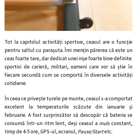
Tot la capitolul activități sportive, ceasul are o funcție
pentru saltul cu parașuta. Îmi mențin părerea că este un
ceas foarte tare, dar dedicat unei nișe foarte bine definite:
sportivi de carieră, militari, oameni care vor să știe în
fiecare secundă cum se comportă în diversele activități
cotidiene.
În ceea ce privește turele pe munte, ceasul s-a comportat
excelent la temperaturile scăzute din ianuarie și
februarie. A fost surprinzător să descopăr că bateria se
consumă într-un ritm lent, deși ceasul a
muls
constant,
timp de 4-5 ore, GPS-ul, ecranul,
Pause/Start
etc.