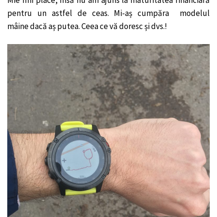
Mie îmi place, însă nu am ajuns la maturitatea financiară
pentru un astfel de ceas. Mi-aș cumpăra modelul
mâine dacă aș putea. Ceea ce vă doresc și dvs.!