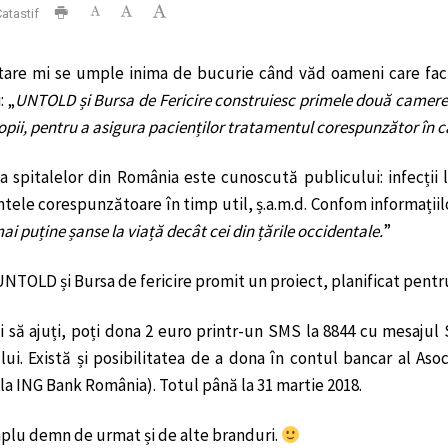
atastif
tare mi se umple inima de bucurie când văd oameni care fac b
: „
UNTOLD și Bursa de Fericire construiesc primele două camere s
pii, pentru a asigura pacienților tratamentul corespunzător în caz
 spitalelor din România este cunoscută publicului: infecții 
tele corespunzătoare în timp util, ș.a.m.d. Confom informațiilo
mai puține șanse la viață decât cei din țările occidentale.
”
UNTOLD și Bursa de fericire promit un proiect, planificat pentr
i să ajuți, poți dona 2 euro printr-un SMS la 8844 cu mesajul S
ului. Există și posibilitatea de a dona în contul bancar al A
 la ING Bank România). Totul până la 31 martie 2018.
lu demn de urmat și de alte branduri.