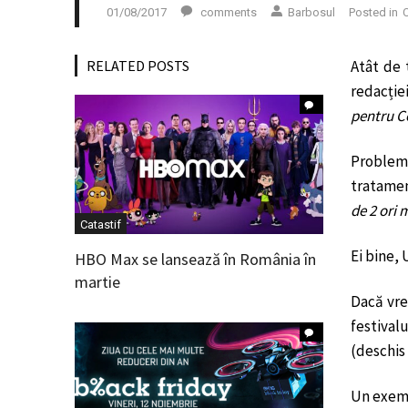
01/08/2017
comments
Barbosul
Posted in
C
RELATED POSTS
Atât de 
redacției
pentru Co
Problema
tratamen
de 2 ori 
Catastif
Ei bine, 
HBO Max se lansează în România în
martie
Dacă vre
festival
(deschis
Un exemp