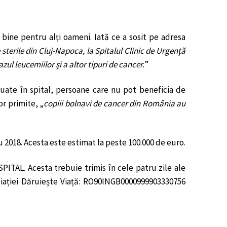
ine pentru alți oameni. Iată ce a sosit pe adresa
terile din Cluj-Napoca, la Spitalul Clinic de Urgență
ul leucemiilor și a altor tipuri de cancer.
”
luate în spital, persoane care nu pot beneficia de
r primite, „
copiii bolnavi de cancer din România au
u 2018. Acesta este estimat la peste 100.000 de euro.
PITAL. Acesta trebuie trimis în cele patru zile ale
sociației Dăruiește Viață: RO90INGB0000999903330756