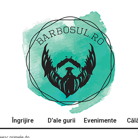
Îngrijire
D’ale gurii
Evenimente
Călă
iesc primele do...