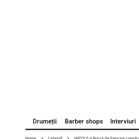
Drumeții
Barber shops
Interviuri
Home
Catastif
UNTOLD și Bursa de Fericire constru