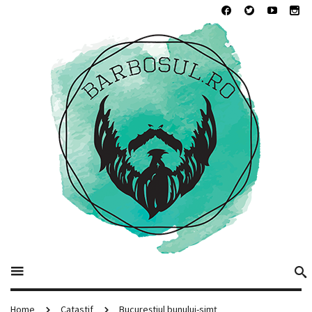
Home
Catastif
Bucureștiul bunului-simț