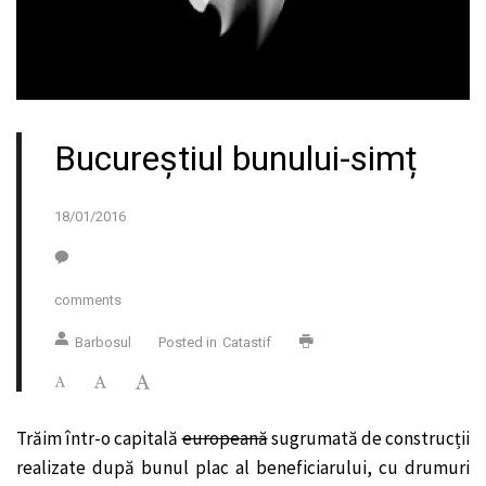
Bucureștiul bunului-simț
18/01/2016
comments
Barbosul
Posted in
Catastif
Trăim într-o capitală
europeană
sugrumată de construcții
realizate după bunul plac al beneficiarului, cu drumuri