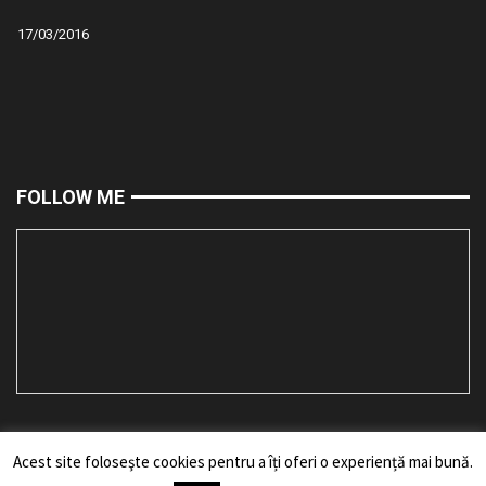
17/03/2016
FOLLOW ME
Acest site foloseşte cookies pentru a îți oferi o experiență mai bună.
Toate drepturile rezervate bărbii mele. Reproducerea fără acordul