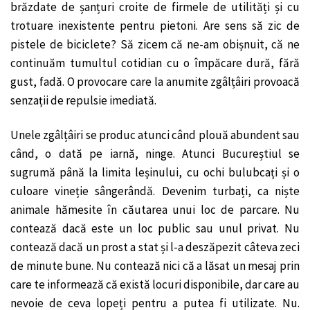
brăzdate de șanțuri croite de firmele de utilități și cu
trotuare inexistente pentru pietoni. Are sens să zic de
pistele de biciclete? Să zicem că ne-am obișnuit, că ne
continuăm tumultul cotidian cu o împăcare dură, fără
gust, fadă. O provocare care la anumite zgâlțâiri provoacă
senzații de repulsie imediată.
Unele zgâlțâiri se produc atunci când plouă abundent sau
când, o dată pe iarnă, ninge. Atunci Bucureștiul se
sugrumă până la limita leșinului, cu ochi bulubcați și o
culoare vineție sângerândă. Devenim turbați, ca niște
animale hămesite în căutarea unui loc de parcare. Nu
contează dacă este un loc public sau unul privat. Nu
contează dacă un prost a stat și l-a deszăpezit câteva zeci
de minute bune. Nu contează nici că a lăsat un mesaj prin
care te informează că există locuri disponibile, dar care au
nevoie de ceva lopeți pentru a putea fi utilizate. Nu.