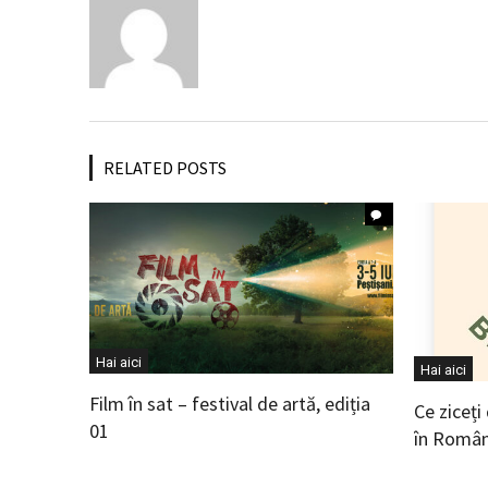
RELATED POSTS
Hai aici
Hai aici
Film în sat – festival de artă, ediția
Ce ziceți
01
în Român