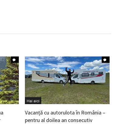
Hai aici
ua
Vacanță cu autorulota în România –
r
pentru al doilea an consecutiv