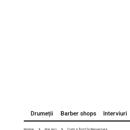
Drumeții
Barber shops
Interviuri
Home
Hai aici
Cum a fost la Neversea