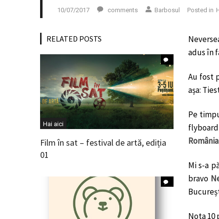
10/07/2017
comments
Barbosul
Posted in
H
RELATED POSTS
Neversea 
adus în f
Au fost 
așa: Ties
Pe timpu
Hai aici
flyboard-
România
Film în sat – festival de artă, ediția
01
Mi s-a p
bravo
Ne
Bucureșt
Nota 10 p