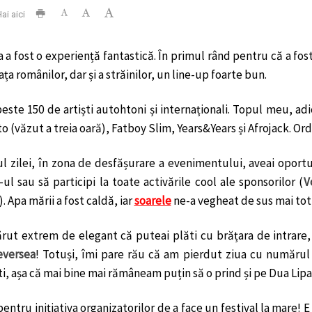
ai aici
a fost o experiență fantastică. În primul rând pentru că a fost 
ața românilor, dar și a străinilor, un line-up foarte bun.
peste 150 de artiști autohtoni și internaționali. Topul meu, a
to (văzut a treia oară), Fatboy Slim, Years&Years și Afrojack. Or
l zilei, în zona de desfășurare a evenimentului, aveai oportu
ul sau să participi la toate activările cool ale sponsorilor (
V
). Apa mării a fost caldă, iar
soarele
ne-a vegheat de sus mai tot
ărut extrem de elegant că puteai plăti cu brățara de intrare,
versea
! Totuși, îmi pare rău că am pierdut ziua cu numărul 
i, așa că mai bine mai rămâneam puțin să o prind și pe Dua Lipa
entru inițiativa organizatorilor de a face un festival la mare!