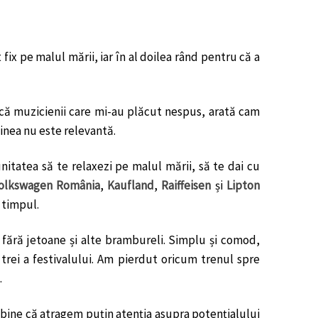
fix pe malul mării, iar în al doilea rând pentru că a
dică muzicienii care mi-au plăcut nespus, arată cam
dinea nu este relevantă.
nitatea să te relaxezi pe malul mării, să te dai cu
olkswagen România
,
Kaufland
,
Raiffeisen
și
Lipton
 timpul.
 fără jetoane și alte brambureli. Simplu și comod,
trei a festivalului. Am pierdut oricum trenul spre
.
 E bine că atragem puțin atenția asupra potențialului