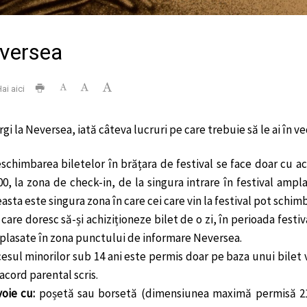
eversea
ai aici
i la Neversea, iată câteva lucruri pe care trebuie să le ai în ve
schimbarea biletelor în brățara de festival se face doar cu ac
00, la zona de check-in, de la singura intrare în festival amp
asta este singura zona în care cei care vin la festival pot schi
 care doresc să-și achiziționeze bilet de o zi, în perioada festi
lasate în zona punctului de informare Neversea.
esul minorilor sub 14 ani este permis doar pe baza unui bilet val
acord parental scris.
voie cu:
poșetă sau borsetă (dimensiunea maximă permisă 21