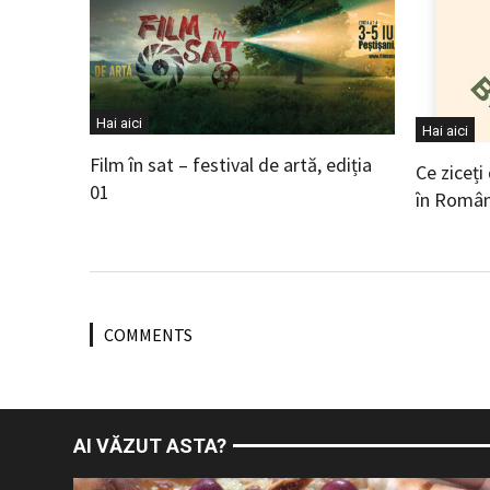
Hai aici
Hai aici
Film în sat – festival de artă, ediția
Ce ziceți
01
în Român
COMMENTS
AI VĂZUT ASTA?