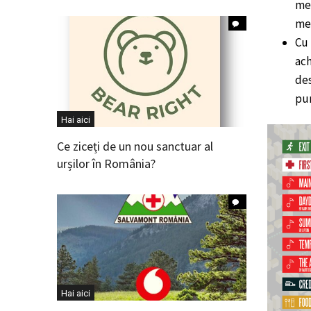
med
med
Cu 
ach
des
pun
Hai aici
Ce ziceți de un nou sanctuar al
urșilor în România?
Hai aici