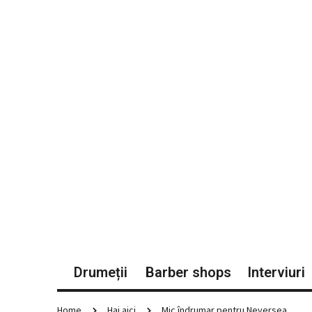
Drumeții
Barber shops
Interviuri
Home
Hai aici
Mic îndrumar pentru Neversea