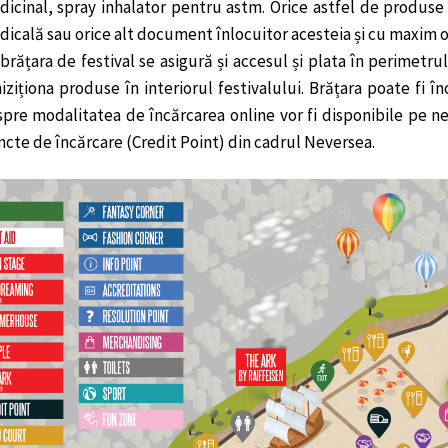
icinal, spray inhalator pentru astm. Orice astfel de produse
icală sau orice alt document înlocuitor acesteia și cu maxim o 
brățara de festival se asigură și accesul și plata în perimetr
iziționa produse în interiorul festivalului. Brățara poate fi î
pre modalitatea de încărcarea online vor fi disponibile pe ne
cte de încărcare (Credit Point) din cadrul Neversea.