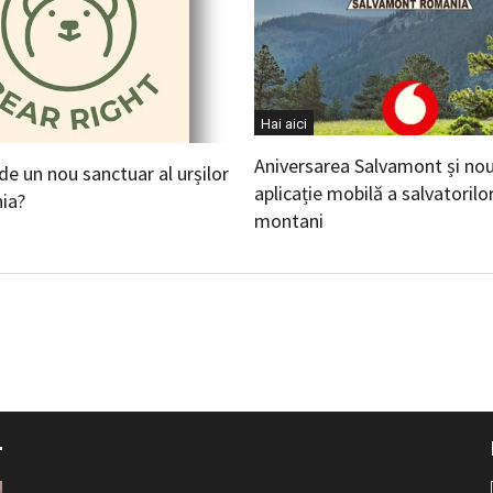
Hai aici
Aniversarea Salvamont și no
 de un nou sanctuar al urșilor
aplicație mobilă a salvatorilo
ia?
montani