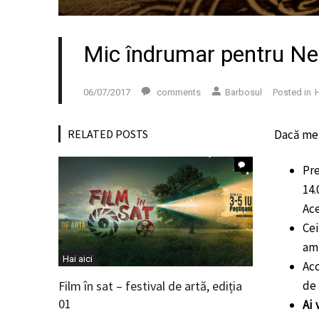
Mic îndrumar pentru N
06/07/2017
comments
Barbosul
Posted in
H
RELATED POSTS
Dacă merg
Pre
14.
Ace
Cei
amp
Hai aici
Acc
Film în sat – festival de artă, ediția
de 
01
Ai 