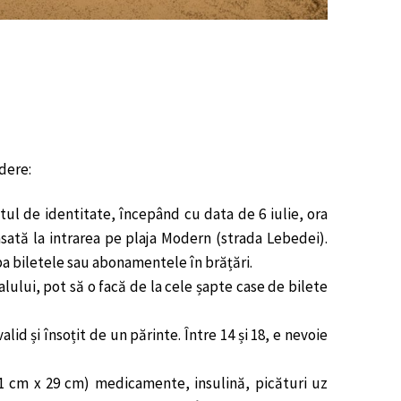
dere:
tul de identitate, începând cu data de 6 iulie, ora
lasată la intrarea pe plaja Modern (strada Lebedei).
mba biletele sau abonamentele în brățări.
valului, pot să o facă de la cele șapte case de bilete
id și însoțit de un părinte. Între 14 și 18, e nevoie
 cm x 29 cm) medicamente, insulină, picături uz