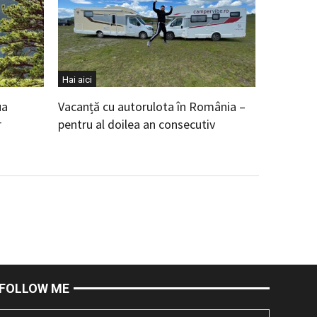
Hai aici
ua
Vacanță cu autorulota în România –
r
pentru al doilea an consecutiv
FOLLOW ME