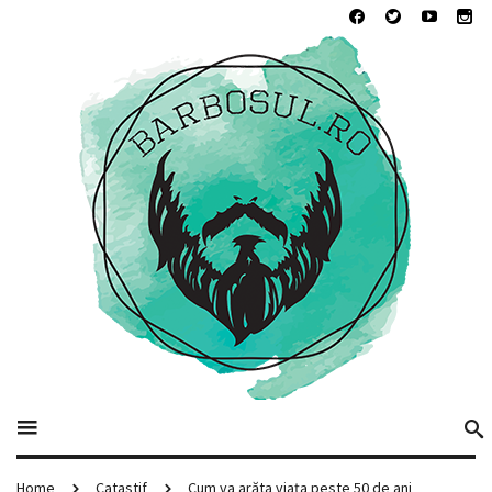
Home
Catastif
Cum va arăta viața peste 50 de ani