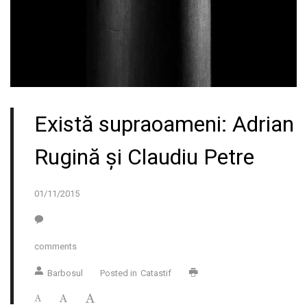
Există supraoameni: Adrian
Rugină și Claudiu Petre
01/11/2015
comments
Barbosul
Posted in
Catastif