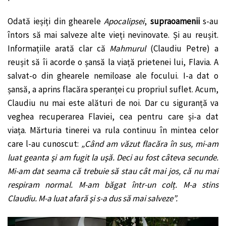
Odată ieșiți din ghearele
Apocalipsei
,
supraoamenii
s-au
întors să mai salveze alte vieți nevinovate. Și au reușit.
Informațiile arată clar că
Mahmurul
(Claudiu Petre) a
reușit să îi acorde o șansă la viață prietenei lui, Flavia. A
salvat-o din ghearele nemiloase ale focului. I-a dat o
șansă, a aprins flacăra speranței cu propriul suflet. Acum,
Claudiu nu mai este alături de noi. Dar cu siguranță va
veghea recuperarea Flaviei, cea pentru care și-a dat
viața. Mărturia tinerei va rula continuu în mintea celor
care l-au cunoscut:
„Când am văzut flacăra în sus, mi-am
luat geanta şi am fugit la uşă. Deci au fost câteva secunde.
Mi-am dat seama că trebuie să stau cât mai jos, că nu mai
respiram normal. M-am băgat într-un colț. M-a stins
Claudiu. M-a luat afară şi s-a dus să mai salveze”.