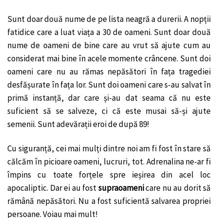
Sunt doar două nume de pe lista neagră a durerii. A nopții
fatidice care a luat viața a 30 de oameni. Sunt doar două
nume de oameni de bine care au vrut să ajute cum au
considerat mai bine în acele momente crâncene. Sunt doi
oameni care nu au rămas nepăsători în fața tragediei
desfășurate în fața lor. Sunt doi oameni care s-au salvat în
primă instanță, dar care și-au dat seama că nu este
suficient să se salveze, ci că este musai să-și ajute
semenii. Sunt adevărații eroi de după 89!
Cu siguranță, cei mai mulți dintre noi am fi fost în stare să
călcăm în picioare oameni, lucruri, tot. Adrenalina ne-ar fi
împins cu toate forțele spre ieșirea din acel loc
apocaliptic. Dar ei au fost
supraoameni
care nu au dorit să
rămână nepăsători. Nu a fost suficientă salvarea propriei
persoane. Voiau mai mult!