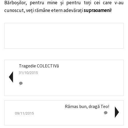
Bărboșilor, pentru mine și pentru toți cei care v-au
cunoscut, veți rămâne etern adevărați
supraoameni
!
Tragedie COLECTIVă
31/10/2015
Rămas bun, dragă Teo!
09/11/2015