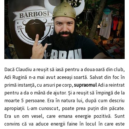
Dacă Claudiu a reușit să iasă pentru a doua oară din club,
Adi Rugină n-a mai avut aceeași soartă. Salvat din foc în
primă instanță, cu arsuri pe corp,
supraomul
Adi a reintrat
pentru a da o mână de ajutor. Și a reușit să împingă de la
moarte 5 persoane. Era în natura lui, după cum descriu
apropiații. L-am cunoscut, poate prea puțin din păcate.
Era un om vesel, care emana energie pozitivă. Sunt
convins că va aduce energii faine în locul în care este