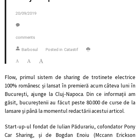
20/09/2019
comments
Barbosul
Posted in
Catastif
Flow, primul sistem de sharing de trotinete electrice
100% românesc și lansat în premieră acum câteva luni în
Bucureşti, ajunge la Cluj-Napoca. Din ce informații am
găsit, bucureștenii au făcut peste 80.000 de curse de la
lansare și până la momentul redactării acestui articol.
Start-up-ul fondat de Iulian Pădurariu, cofondator Pony
Car Sharing, și de Bogdan Enoiu (Mccann Erickson