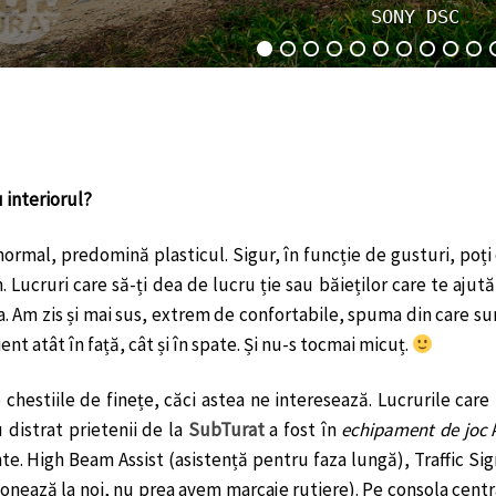
SONY DSC
 interiorul?
normal, predomină plasticul. Sigur, în funcție de gusturi, poți
. Lucruri care să-ți dea de lucru ție sau băieților care te ajut
. Am zis și mai sus, extrem de confortabile, spuma din care s
ient atât în față, cât și în spate. Și nu-s tocmai micuț.
 chestiile de finețe, căci astea ne interesează. Lucrurile ca
u distrat prietenii de la
SubTurat
a fost în
echipament de joc
nte. High Beam Assist (asistență pentru faza lungă), Traffic S
ionează la noi, nu prea avem marcaje rutiere). Pe consola centr