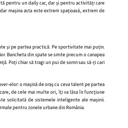
 pentru un daily car, dar și pentru activități care
t, dar mașina asta este extrem spațioasă, extrem de
e și pe partea practică. Pe sportivitate mai puțin.
rior. Bancheta din spate se simte precum o canapea
ță. Poți chiar să tragi un pui de somn sau să-ți cari
sover-elor: o mașină de oraș cu ceva talent pe partea
care, de cele mai multe ori, îți va lăsa în funcțiune
e solicitată de sistemele inteligente ale mașinii.
 normale pentru zonele urbane din România.