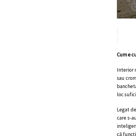
Cum e cu
Interior 
sau crom
bancheta
loc sufic
Legat de
care s-a
intelige
că funcț