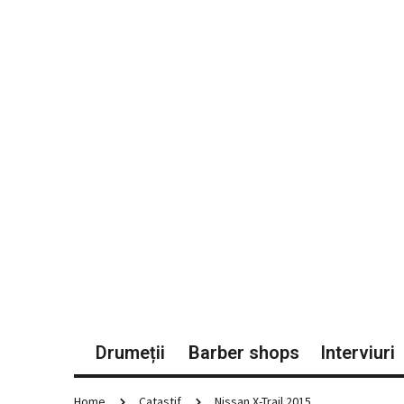
Drumeții
Barber shops
Interviuri
Home
Catastif
Nissan X-Trail 2015