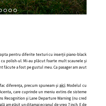
 opta pentru diferite texturi cu inserții piano-black
ă cu polish-ul. Mi-au plăcut foarte mult scaunele și
unt făcute a fost pe gustul meu. Ca pasager am avut
re fac diferența, precum spuneam și
aici
. Modelul cu
Acenta, care cuprinde un meniu extins de sisteme
igns Recognition și Lane Departure Warning (nu cred
ală am găsit un ditamai ecranul de vreo 7 inch. E de