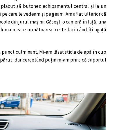
 plăcut să butonez echipamentul central și la un
pe care le vedeam și pe geam. Am aflat ulterior că
cole din jurul mașinii. Găsești o cameră în față, una
oblema mea e următoarea: ce te faci când îți agață
n punct culminant. Mi-am lăsat sticla de apă în cup
-a părut, dar cercetând puțin m-am prins că suportul