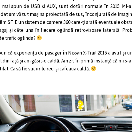
ă mai spun de USB și AUX, sunt dotări normale în 2015. Mi-a
at am văzut mașina proiectată de sus, înconjurată de imagini 
ilm SF. E un sistem de camere 360 care-ți arată eventuale obsta
agaj și câte una în fiecare oglindă retrovizoare laterală. Pr
de trafic oglinda?
pun că experiența de pasager în Nissan X-Trail 2015 a avut și u
l din față și am găsit-o caldă. Am zis în primă instanță că mi s
ilat. Ca să fie sucurile reci și cafeaua caldă.