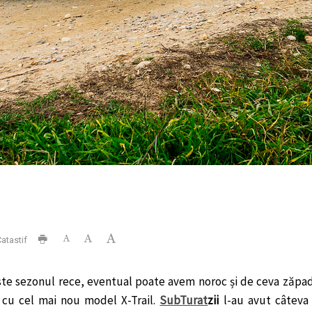
atastif
ste sezonul rece, eventual poate avem noroc și de ceva zăpad
cu cel mai nou model X-Trail.
SubTurat
zii
l-au avut câteva 