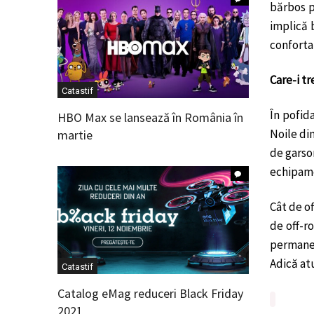
bărbos p
implică 
confortab
Care-i t
Catastif
În pofid
HBO Max se lansează în România în
Noile di
martie
de garson
echipame
Cât de of
de off-r
permanen
Adică at
Catastif
Catalog eMag reduceri Black Friday
2021