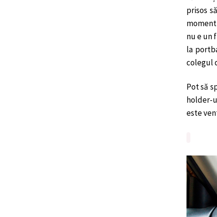
prisos s
moment d
nu e un f
la portb
colegul 
Pot să s
holder-u
este vent