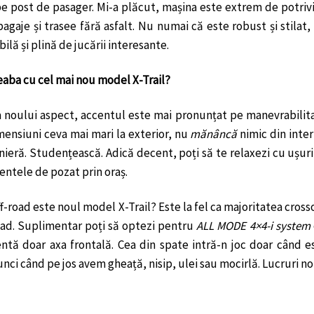
e post de pasager. Mi-a plăcut, mașina este extrem de potrivită
bagaje și trasee fără asfalt. Nu numai că este robust și stila
ilă și plină de jucării interesante.
reaba cu cel mai nou model X-Trail?
a noului aspect, accentul este mai pronunțat pe manevrabilitat
mensiuni ceva mai mari la exterior, nu
mănâncă
nimic din inte
ieră. Studențească. Adică decent, poți să te relaxezi cu ușurin
ntele de pozat prin oraș.
f-road este noul model X-Trail? Este la fel ca majoritatea cros
oad. Suplimentar poți să optezi pentru
ALL MODE 4×4-i system
tă doar axa frontală. Cea din spate intră-n joc doar când est
unci când pe jos avem gheață, nisip, ulei sau mocirlă. Lucruri