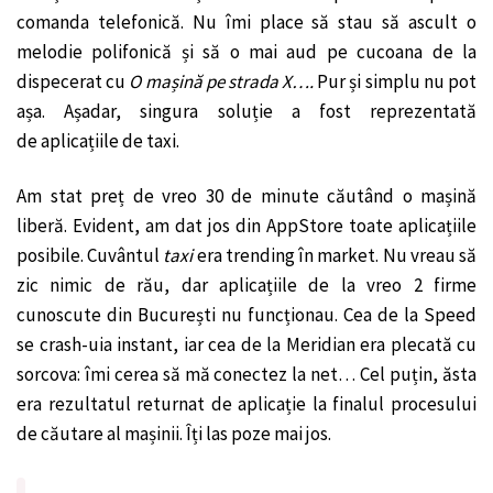
comanda telefonică. Nu îmi place să stau să ascult o
melodie polifonică și să o mai aud pe cucoana de la
dispecerat cu
O mașină pe strada X….
Pur și simplu nu pot
așa. Așadar, singura soluție a fost reprezentată
de aplicațiile de taxi.
Am stat preț de vreo 30 de minute căutând o mașină
liberă. Evident, am dat jos din AppStore toate aplicațiile
posibile. Cuvântul
taxi
era trending în market. Nu vreau să
zic nimic de rău, dar aplicațiile de la vreo 2 firme
cunoscute din București nu funcționau. Cea de la Speed
se crash-uia instant, iar cea de la Meridian era plecată cu
sorcova: îmi cerea să mă conectez la net… Cel puțin, ăsta
era rezultatul returnat de aplicație la finalul procesului
de căutare al mașinii. Îți las poze mai jos.