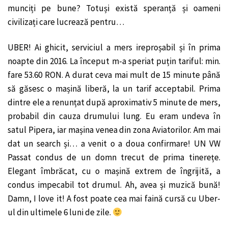
munciți pe bune? Totuși există speranță și oameni
civilizați care lucrează pentru…
UBER! Ai ghicit, serviciul a mers ireproșabil și în prima
noapte din 2016. La început m-a speriat puțin tariful: min.
fare 53.60 RON. A durat ceva mai mult de 15 minute până
să găsesc o mașină liberă, la un tarif acceptabil. Prima
dintre ele a renunțat după aproximativ 5 minute de mers,
probabil din cauza drumului lung. Eu eram undeva în
satul Pipera, iar mașina venea din zona Aviatorilor. Am mai
dat un search și… a venit o a doua confirmare! UN VW
Passat condus de un domn trecut de prima tinerețe.
Elegant îmbrăcat, cu o mașină extrem de îngrijită, a
condus impecabil tot drumul. Ah, avea și muzică bună!
Damn, I love it! A fost poate cea mai faină cursă cu Uber-
ul din ultimele 6 luni de zile.