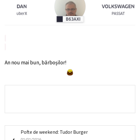
An nou mai bun, bărboșilor!
Pofte de weekend: Tudor Burger
01/01/2016