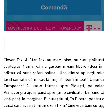
Clever Taxi & Star Taxi au mers bine, nu s-au prăbușit
copleșite. Numai că nu găseau mașini libere (deși îmi
arătau că sunt șoferi online). Una dintre aplicații mi-a
lăsat senzația că-mi caută mașină liberă în toată Uniunea
Europeană! A luat-o frumos spre Ploiești, pe Valea
Prahovei și a ajuns până spre țările civilizate. Dar cine să
vină până la marginea Bucureștiului, în Pipera, pentru o
cursă care avea să însumeze 21 km? Cine vrea bani curați,