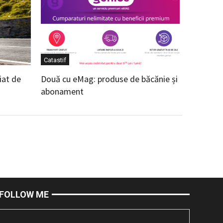
Catastif
iat de
Două cu eMag: produse de băcănie și
abonament
FOLLOW ME