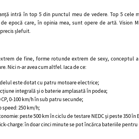
anță intră în top 5 din punctul meu de vedere. Top 5 cele 
 de epocă care, în opinia mea, sunt opere de artă. Vision M
recis șlefuit.
 extrem de fine, forme rotunde extrem de sexy, conceptul a 
e. Nici n-ar avea cum altfel. Iaca de ce:
elul este dotat cu patru motoare electrice;
cțiune integrală și o baterie amplasată în podea;
 CP, 0-100 km/h în sub patru secunde;
 speed: 250 km/h;
onomie: peste 500 km în ciclu de testare NEDC și peste 350 în 
ck-charge: în doar cinci minute se pot încărca bateriile pentr