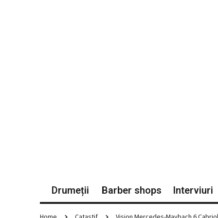
Drumeții
Barber shops
Interviuri
Home
Catastif
Vision Mercedes-Maybach 6 Cabrio