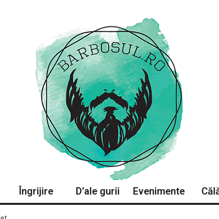
Îngrijire
D’ale gurii
Evenimente
Călă
let