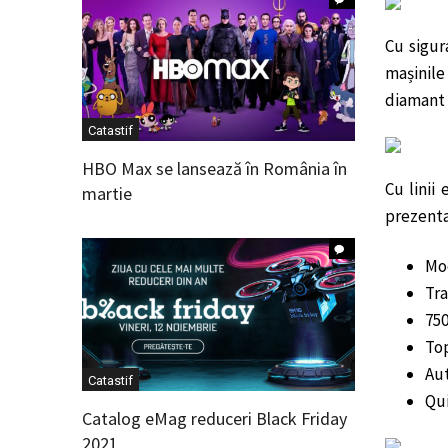
Cu sigur
mașinile
diamant p
Catastif
HBO Max se lansează în România în
Cu linii
martie
prezentar
Mod
Tra
750
Top
Aut
Catastif
Qui
Catalog eMag reduceri Black Friday
2021