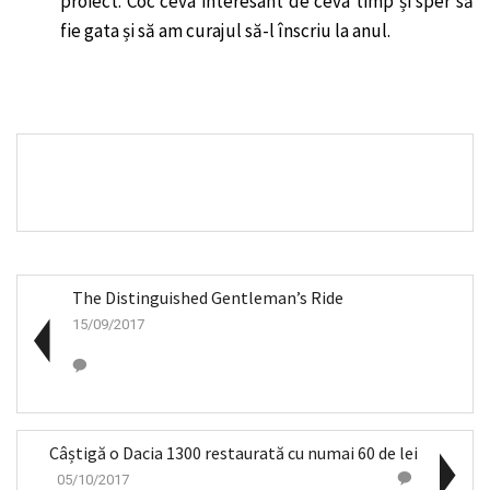
proiect. Coc ceva interesant de ceva timp și sper să
fie gata și să am curajul să-l înscriu la anul.
The Distinguished Gentleman’s Ride
15/09/2017
Câștigă o Dacia 1300 restaurată cu numai 60 de lei
05/10/2017