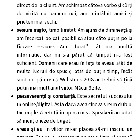
direct de la client. Am schimbat câteva vorbe și cărți
de vizită cu oameni noi, am reîntâlnit amici și
prieteni mai vechi.
sesiuni mișto, timp limitat
.
Am ajuns de dimineață și
am încercat pe cât posibil să stau câte puțin pe la
fiecare sesiune. Am „furat” cât mai multă
informație, dar mi s-a părut că timpul n-a fost
suficient. Oamenii care erau în fața ta aveau atât de
multe lucruri de spus și atât de puțin timp, încât
sunt de părere că Webstock 2018 ar trebui să țină
puțin mai mult anul viitor. Măcar 3 zile.
perseverență și constanță.
Este secretul succesului
în online/digital. Asta dacă avea cineva vreun dubiu.
Incompletă rețetă în opinia mea. Speakerii au uitat
să menționeze de buget.
vreau și eu.
În viitor mi-ar plăcea să-mi înscriu un